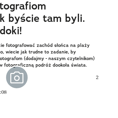
otografiom
ak byście tam byli.
doki!
ście fotografować zachód słońca na plaży
, wiecie jak trudne to zadanie, by
fotografom (dodajmy - naszym czytelnikom)
w fotograficzną podróż dookoła świata.
:08