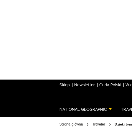
Skip
to
main
content
Sklep
Newsletter
Cuda Polski
Wie
NATIONAL GEOGRAPHIC
TRAV
Strona główna
Traveler
Dzięki tym