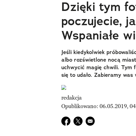
Dzięki tym f
poczujecie, j
Wspaniałe wi
Jeśli kiedykolwiek próbowali
albo rozświetlone nocą miasto
uchwycić magię chwili. Tym 
się to udało. Zabieramy was 
redakcja
Opublikowano: 06.05.2019, 04
Udostępnij na facebook
Udostępnij na twitter
E-mail do przyjaciela