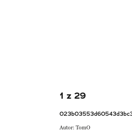
1 z 29
023b03553d60543d3bc3
Autor:
TomO