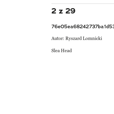
2 z 29
76e05ea68242737ba1d5
Autor:
Ryszard Lomnicki
Slea Head