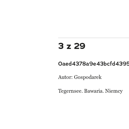
3 z 29
0aed4378a9e43bcfd4395
Autor:
Gospodarek
Tegernsee. Bawaria. Niemcy