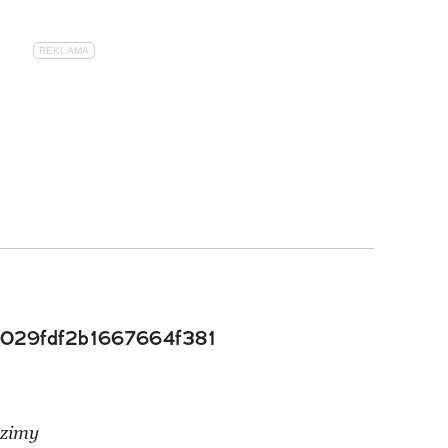
029fdf2b1667664f381
 zimy