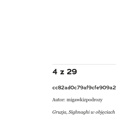
4 z 29
cc82ad0c79af9cfe909a2
Autor:
migawkizpodrozy
Gruzja, Sighnaghi w objęciach