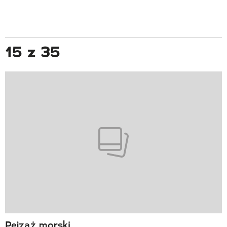
15 z 35
Pejzaż morski