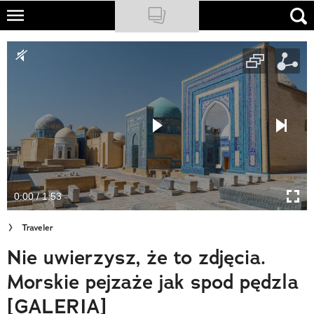
Skip
to
NATIONAL GEOGRAPHIC
main
content
TRAVELER
PODCASTY
Sklep
Newsletter
0:00 / 1:53
Cuda Polski
Traveler
Wielki Konkurs Fotograficzny
Nie uwierzysz, że to zdjęcia.
Trendbook Podróżniczy
Morskie pejzaże jak spod pędzla
Polecane
[GALERIA]