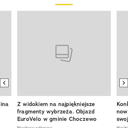
Pokazywanie elementu 1 z 20
previous element
n
ina
Z widokiem na najpiękniejsze
Kon
fragmenty wybrzeża. Objazd
now
EuroVelo w gminie Choczewo
swoj