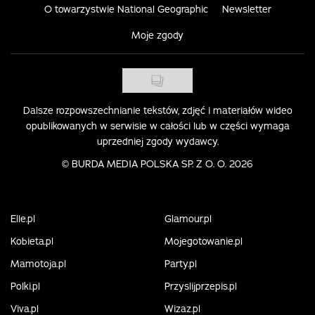
O towarzystwie National Geographic
Newsletter
Moje zgody
Dalsze rozpowszechnianie tekstów, zdjęć i materiałów wideo
opublikowanych w serwisie w całości lub w części wymaga
uprzedniej zgody wydawcy.
©
BURDA MEDIA POLSKA SP. Z O. O. 2026
Elle.pl
Glamour.pl
Kobieta.pl
Mojegotowanie.pl
Mamotoja.pl
Party.pl
Polki.pl
Przyslijprzepis.pl
Viva.pl
Wizaz.pl