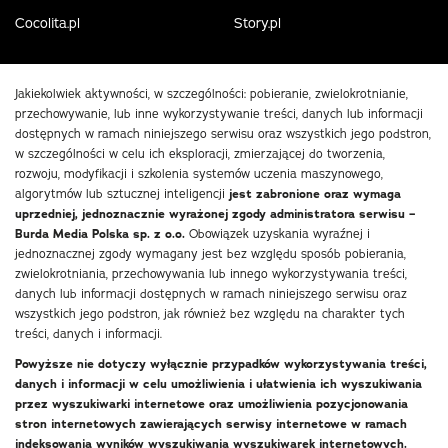
Cocolita.pl
Story.pl
Jakiekolwiek aktywności, w szczególności: pobieranie, zwielokrotnianie,
przechowywanie, lub inne wykorzystywanie treści, danych lub informacji
dostępnych w ramach niniejszego serwisu oraz wszystkich jego podstron,
w szczególności w celu ich eksploracji, zmierzającej do tworzenia,
rozwoju, modyfikacji i szkolenia systemów uczenia maszynowego,
algorytmów lub sztucznej inteligencji
jest zabronione oraz wymaga
uprzedniej, jednoznacznie wyrażonej zgody administratora serwisu –
Burda Media Polska sp. z o.o.
Obowiązek uzyskania wyraźnej i
jednoznacznej zgody wymagany jest bez względu sposób pobierania,
zwielokrotniania, przechowywania lub innego wykorzystywania treści,
danych lub informacji dostępnych w ramach niniejszego serwisu oraz
wszystkich jego podstron, jak również bez względu na charakter tych
treści, danych i informacji.
Powyższe nie dotyczy wyłącznie przypadków wykorzystywania treści,
danych i informacji w celu umożliwienia i ułatwienia ich wyszukiwania
przez wyszukiwarki internetowe oraz umożliwienia pozycjonowania
stron internetowych zawierających serwisy internetowe w ramach
indeksowania wyników wyszukiwania wyszukiwarek internetowych.