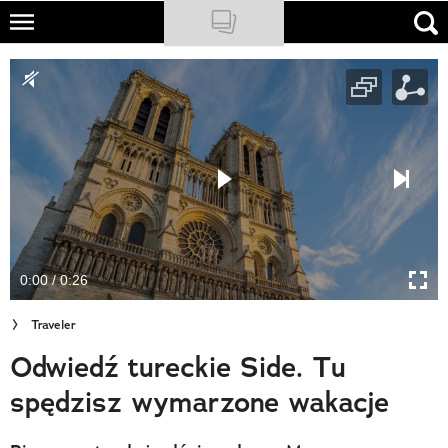
Skip
to
NATIONAL GEOGRAPHIC
main
content
TRAVELER
PODCASTY
Sklep
Newsletter
0:00 / 0:26
Cuda Polski
Traveler
Wielki Konkurs Fotograficzny
Odwiedź tureckie Side. Tu
Trendbook Podróżniczy
spędzisz wymarzone wakacje
Polecane