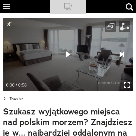
Skip
to
NATIONAL GEOGRAPHIC
main
content
TRAVELER
PODCASTY
Sklep
Newsletter
0:00 / 0:58
Cuda Polski
Traveler
Wielki Konkurs Fotograficzny
Szukasz wyjątkowego miejsca
Trendbook Podróżniczy
nad polskim morzem? Znajdziesz
Polecane
je w... najbardziej oddalonym na