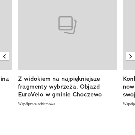
previous element
n
ina
Z widokiem na najpiękniejsze
Kon
fragmenty wybrzeża. Objazd
now
EuroVelo w gminie Choczewo
swoj
Współpraca reklamowa
Współp