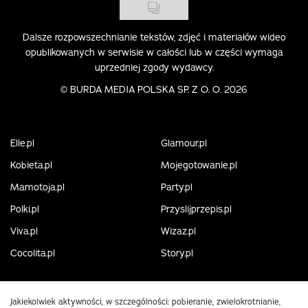
Dalsze rozpowszechnianie tekstów, zdjęć i materiałów wideo
opublikowanych w serwisie w całości lub w części wymaga
uprzedniej zgody wydawcy.
©
BURDA MEDIA POLSKA SP. Z O. O. 2026
Elle.pl
Glamour.pl
Kobieta.pl
Mojegotowanie.pl
Mamotoja.pl
Party.pl
Polki.pl
Przyslijprzepis.pl
Viva.pl
Wizaz.pl
Cocolita.pl
Story.pl
Jakiekolwiek aktywności, w szczególności: pobieranie, zwielokrotnianie,