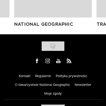
NATIONAL GEOGRAPHIC
TRA
Visit us on Facebook
Visit us on Instagram
Visit us on Youtube
Visit us on Rss
Kontakt
Regulamin
Polityka prywatności
O towarzystwie National Geographic
Newsletter
Moje zgody