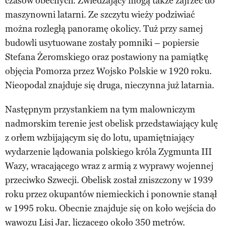
czasów obecnych. Zwiedzający mogą także zajrzeć do
maszynowni latarni. Ze szczytu wieży podziwiać
można rozległą panoramę okolicy. Tuż przy samej
budowli usytuowane zostały pomniki – popiersie
Stefana Żeromskiego oraz postawiony na pamiątkę
objęcia Pomorza przez Wojsko Polskie w 1920 roku.
Nieopodal znajduje się druga, nieczynna już latarnia.
Następnym przystankiem na tym malowniczym
nadmorskim terenie jest obelisk przedstawiający kulę
z orłem wzbijającym się do lotu, upamiętniający
wydarzenie lądowania polskiego króla Zygmunta III
Wazy, wracającego wraz z armią z wyprawy wojennej
przeciwko Szwecji. Obelisk został zniszczony w 1939
roku przez okupantów niemieckich i ponownie stanął
w 1995 roku. Obecnie znajduje się on koło wejścia do
wąwozu Lisi Jar, liczącego około 350 metrów.