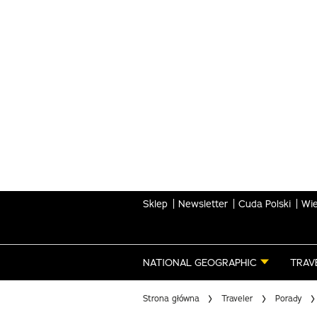
Skip
to
main
content
Sklep
Newsletter
Cuda Polski
Wie
NATIONAL GEOGRAPHIC
TRAV
Strona główna
Traveler
Porady