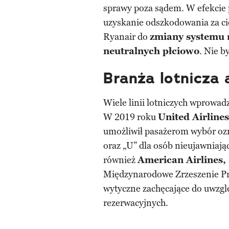
sprawy poza sądem. W efekcie 
uzyskanie odszkodowania za cie
Ryanair do
zmiany systemu r
neutralnych płciowo
. Nie b
Branża lotnicza 
Wiele linii lotniczych wprowadz
W 2019 roku
United Airline
umożliwił pasażerom wybór ozn
oraz „U” dla osób nieujawniają
również
American Airlines, 
Międzynarodowe Zrzeszenie P
wytyczne zachęcające do uwzglę
rezerwacyjnych.