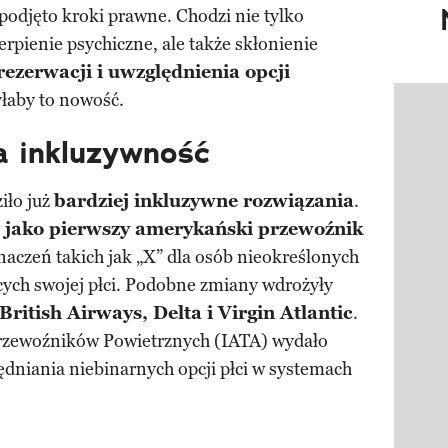
podjęto kroki prawne. Chodzi nie tylko
rpienie psychiczne, ale także skłonienie
ezerwacji i uwzględnienia opcji
yłaby to nowość.
Pokazy
a inkluzywność
iło już
bardziej inkluzywne rozwiązania
.
s jako pierwszy amerykański przewoźnik
aczeń takich jak „X” dla osób nieokreślonych
cych swojej płci. Podobne zmiany wdrożyły
British Airways, Delta i Virgin Atlantic
.
rzewoźników Powietrznych (IATA) wydało
dniania niebinarnych opcji płci w systemach