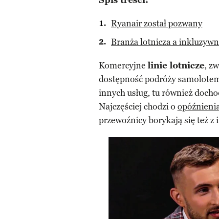
Spis treści:
Ryanair został pozwany
Branża lotnicza a inkluzyw
Komercyjne
linie lotnicze
, z
dostępność podróży samolotem 
innych usług, tu również dochod
Najczęściej chodzi o
opóźnienia
przewoźnicy borykają się też