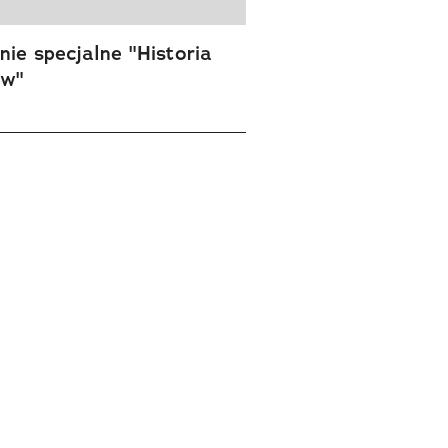
ie specjalne "Historia
ów"