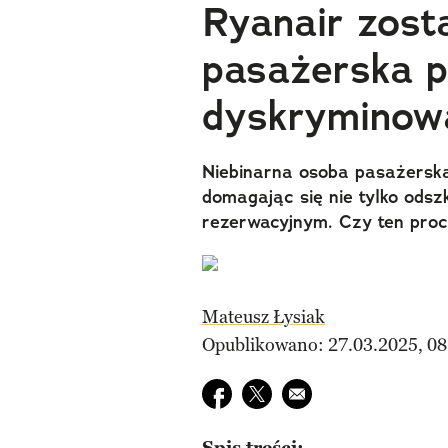
Ryanair zost
pasażerska p
dyskryminow
Niebinarna osoba pasażerska w
domagając się nie tylko odsz
rezerwacyjnym. Czy ten proc
Mateusz Łysiak
Opublikowano: 27.03.2025, 08
Udostępnij na facebook
Udostępnij na twitter
E-mail do przyjaciela