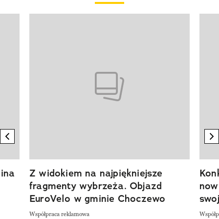
Pokazywanie elementu 1 z 20
previous element
n
ina
Z widokiem na najpiękniejsze
Kon
fragmenty wybrzeża. Objazd
now
EuroVelo w gminie Choczewo
swoj
Współpraca reklamowa
Współp