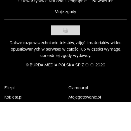
O towarzystwie National Geographic
Newsletter
Moje zgody
Dalsze rozpowszechnianie tekstów, zdjęć i materiałów wideo
opublikowanych w serwisie w całości lub w części wymaga
uprzedniej zgody wydawcy.
©
BURDA MEDIA POLSKA SP. Z O. O. 2026
Elle.pl
Glamour.pl
Kobieta.pl
Mojegotowanie.pl
Mamotoja.pl
Party.pl
Polki.pl
Przyslijprzepis.pl
Viva.pl
Wizaz.pl