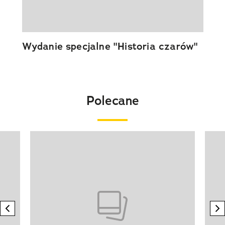
Wydanie specjalne "Historia czarów"
Polecane
Pokazywanie elementu 1 z 20
previous element
n