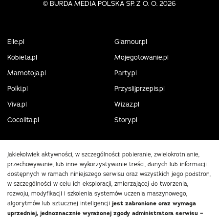
©
BURDA MEDIA POLSKA SP. Z O. O. 2026
Elle.pl
Glamour.pl
Kobieta.pl
Mojegotowanie.pl
Mamotoja.pl
Party.pl
Polki.pl
Przyslijprzepis.pl
Viva.pl
Wizaz.pl
Cocolita.pl
Story.pl
Jakiekolwiek aktywności, w szczególności: pobieranie, zwielokrotnianie,
przechowywanie, lub inne wykorzystywanie treści, danych lub informacji
dostępnych w ramach niniejszego serwisu oraz wszystkich jego podstron,
w szczególności w celu ich eksploracji, zmierzającej do tworzenia,
rozwoju, modyfikacji i szkolenia systemów uczenia maszynowego,
algorytmów lub sztucznej inteligencji
jest zabronione oraz wymaga
uprzedniej, jednoznacznie wyrażonej zgody administratora serwisu –