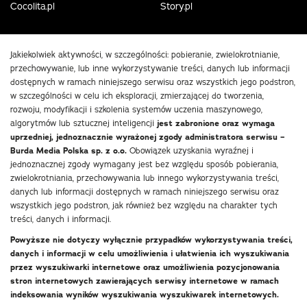
Cocolita.pl
Story.pl
Jakiekolwiek aktywności, w szczególności: pobieranie, zwielokrotnianie,
przechowywanie, lub inne wykorzystywanie treści, danych lub informacji
dostępnych w ramach niniejszego serwisu oraz wszystkich jego podstron,
w szczególności w celu ich eksploracji, zmierzającej do tworzenia,
rozwoju, modyfikacji i szkolenia systemów uczenia maszynowego,
algorytmów lub sztucznej inteligencji
jest zabronione oraz wymaga
uprzedniej, jednoznacznie wyrażonej zgody administratora serwisu –
Burda Media Polska sp. z o.o.
Obowiązek uzyskania wyraźnej i
jednoznacznej zgody wymagany jest bez względu sposób pobierania,
zwielokrotniania, przechowywania lub innego wykorzystywania treści,
danych lub informacji dostępnych w ramach niniejszego serwisu oraz
wszystkich jego podstron, jak również bez względu na charakter tych
treści, danych i informacji.
Powyższe nie dotyczy wyłącznie przypadków wykorzystywania treści,
danych i informacji w celu umożliwienia i ułatwienia ich wyszukiwania
przez wyszukiwarki internetowe oraz umożliwienia pozycjonowania
stron internetowych zawierających serwisy internetowe w ramach
indeksowania wyników wyszukiwania wyszukiwarek internetowych.