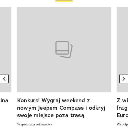
Pokazywanie elementu 1 z 20
previous element
n
ina
Konkurs! Wygraj weekend z
Z wi
nowym Jeepem Compass i odkryj
fra
swoje miejsce poza trasą
Eur
Współpraca reklamowa
Współp