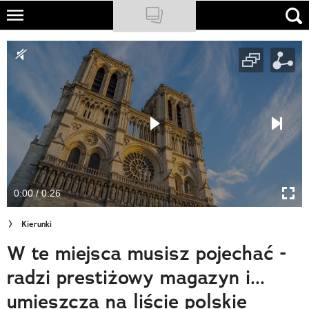
Skip
to
NATIONAL GEOGRAPHIC
main
content
TRAVELER
PODCASTY
Sklep
Newsletter
0:00 / 0:26
Cuda Polski
Kierunki
Wielki Konkurs Fotograficzny
W te miejsca musisz pojechać -
Trendbook Podróżniczy
radzi prestiżowy magazyn i...
Polecane
umieszcza na liście polskie