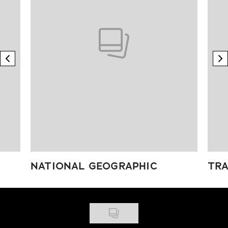
previous element
n
NATIONAL GEOGRAPHIC
TRA