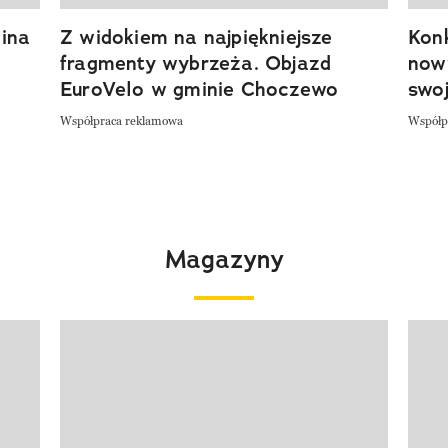
ina
Z widokiem na najpiękniejsze
Kon
fragmenty wybrzeża. Objazd
now
EuroVelo w gminie Choczewo
swoj
Współpraca reklamowa
Współp
Magazyny
Pokazywanie elementu 1 z 4