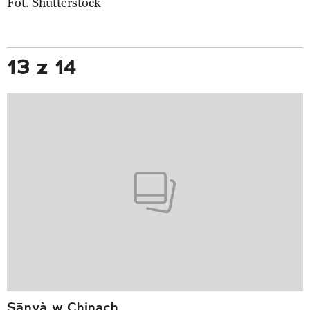
Fot. Shutterstock
13 z 14
Sānyà w Chinach