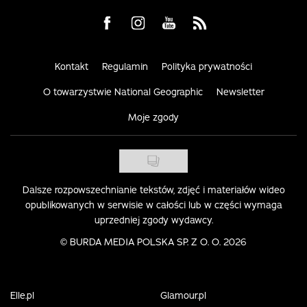
Visit us on Facebook
Visit us on Instagram
Visit us on Youtube
Visit us on Rss
Kontakt
Regulamin
Polityka prywatności
O towarzystwie National Geographic
Newsletter
Moje zgody
Dalsze rozpowszechnianie tekstów, zdjęć i materiałów wideo
opublikowanych w serwisie w całości lub w części wymaga
uprzedniej zgody wydawcy.
©
BURDA MEDIA POLSKA SP. Z O. O. 2026
Elle.pl
Glamour.pl