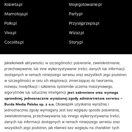
Kobieta.pl
Mojegotowanie.pl
Mamotoja.pl
Party.pl
Polki.pl
Przyslijprzepis.pl
Viva.pl
Wizaz.pl
Cocolita.pl
Story.pl
Jakiekolwiek aktywności, w szczególności: pobieranie, zwielokrotnianie,
przechowywanie, lub inne wykorzystywanie treści, danych lub informacji
dostępnych w ramach niniejszego serwisu oraz wszystkich jego podstron,
w szczególności w celu ich eksploracji, zmierzającej do tworzenia,
rozwoju, modyfikacji i szkolenia systemów uczenia maszynowego,
algorytmów lub sztucznej inteligencji
jest zabronione oraz wymaga
uprzedniej, jednoznacznie wyrażonej zgody administratora serwisu –
Burda Media Polska sp. z o.o.
Obowiązek uzyskania wyraźnej i
jednoznacznej zgody wymagany jest bez względu sposób pobierania,
zwielokrotniania, przechowywania lub innego wykorzystywania treści,
danych lub informacji dostępnych w ramach niniejszego serwisu oraz
wszystkich jego podstron, jak również bez względu na charakter tych