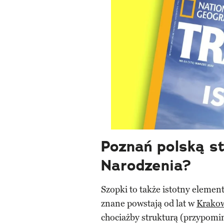
Poznań polską s
Narodzenia?
Szopki to także istotny element
znane powstają od lat w
Krako
chociażby strukturą (przypomin