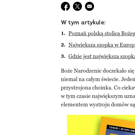
Udostępnij na facebook
Udostępnij na twitter
E-mail do przyjaciela
W tym artykule:
Poznań polską stolicą Boże
Największa szopka w Europi
Gdzie jest największa szopk
Boże Narodzenie doczekało się 
niemal na całym świecie. Jeden
przystrojona choinka. Co cieka
w tym czasie największym uz
elementem wystroju domów są