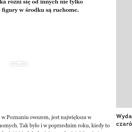
a różni się od innych nie tylko
Pokazy
e figury w środku są ruchome.
Wydan
ka w Poznaniu owszem, jest największa w
czar
homych. Tak było i w poprzednim roku, kiedy to