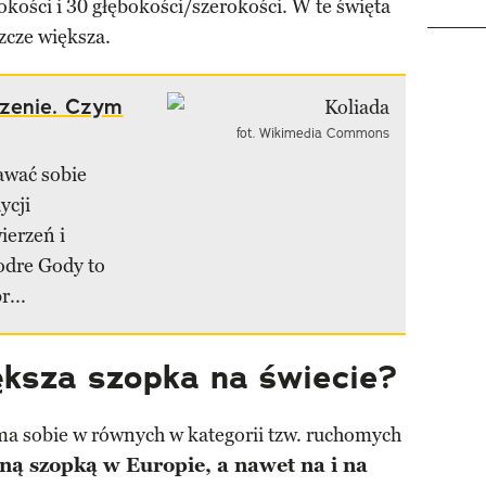
kości i 30 głębokości/szerokości. W te święta
zcze większa.
zenie. Czym
fot. Wikimedia Commons
awać sobie
ycji
ierzeń i
odre Gody to
r...
ększa szopka na świecie?
 ma sobie w równych w kategorii tzw. ruchomych
ną szopką w Europie, a nawet na i na