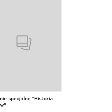
wanie elementu 1 z 1
ie specjalne "Historia
ów"