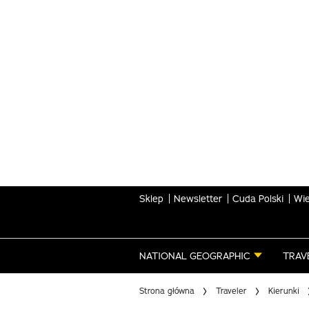
Skip
to
main
content
Sklep
Newsletter
Cuda Polski
Wie
NATIONAL GEOGRAPHIC
TRAV
Strona główna
Traveler
Kierunki