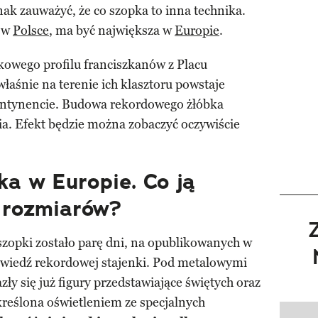
ak zauważyć, że co szopka to inna technika.
e w
Polsce
, ma być największa w
Europie
.
kowego profilu franciszkanów z Placu
 właśnie na terenie ich klasztoru powstaje
ontynencie. Budowa rekordowego żłóbka
ia. Efekt będzie można zobaczyć oczywiście
a w Europie. Co ją
 rozmiarów?
szopki zostało parę dni, na opublikowanych w
powiedź rekordowej stajenki. Pod metalowymi
zły się już figury przedstawiające świętych oraz
kreślona oświetleniem ze specjalnych