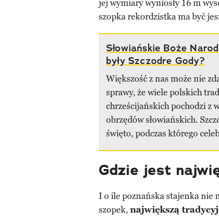
jej wymiary wyniosły 16 m wyso
szopka rekordzistka ma być jes
Słowiańskie Boże Narod
były Szczodre Gody?
Większość z nas może nie zd
sprawy, że wiele polskich trad
chrześcijańskich pochodzi z w
obrzędów słowiańskich. Szcz
święto, podczas którego celeb
Gdzie jest najwi
I o ile poznańska stajenka nie
szopek,
największą tradycyj