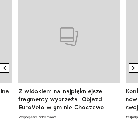
Pokazywanie elementu 1 z 20
previous element
n
ina
Z widokiem na najpiękniejsze
Kon
fragmenty wybrzeża. Objazd
now
EuroVelo w gminie Choczewo
swoj
Współpraca reklamowa
Współp