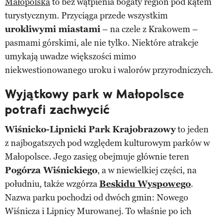
Małopolska
to bez wątpienia bogaty region pod kątem
turystycznym. Przyciąga przede wszystkim
urokliwymi miastami
– na czele z Krakowem –
pasmami górskimi, ale nie tylko. Niektóre atrakcje
umykają uwadze większości mimo
niekwestionowanego uroku i walorów przyrodniczych.
Wyjątkowy park w Małopolsce
potrafi zachwycić
Wiśnicko-Lipnicki Park Krajobrazowy
to jeden
z najbogatszych pod względem kulturowym parków w
Małopolsce. Jego zasięg obejmuje głównie teren
Pogórza Wiśnickiego
, a w niewielkiej części, na
południu, także wzgórza
Beskidu Wyspowego
.
Nazwa parku pochodzi od dwóch gmin: Nowego
Wiśnicza i Lipnicy Murowanej. To właśnie po ich