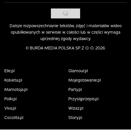
Dalsze rozpowszechnianie tekstów, zdjęć i materiałów wideo
opublikowanych w serwisie w całości lub w części wymaga
uprzedniej zgody wydawcy.
©
BURDA MEDIA POLSKA SP. Z O. O. 2026
Elle.pl
Glamour.pl
Kobieta.pl
Mojegotowanie.pl
Mamotoja.pl
Party.pl
Polki.pl
Przyslijprzepis.pl
Viva.pl
Wizaz.pl
Cocolita.pl
Story.pl