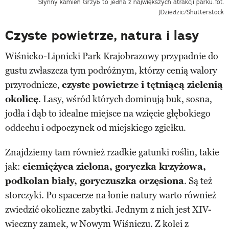
Słynny kamień Grzyb to jedna z największych atrakcji parku.
fot.
JDziedzic/Shutterstock
Czyste powietrze, natura i lasy
Wiśnicko-Lipnicki Park Krajobrazowy przypadnie do
gustu zwłaszcza tym podróżnym, którzy cenią walory
przyrodnicze,
czyste powietrze i tętniącą zielenią
okolicę
. Lasy, wśród których dominują buk, sosna,
jodła i dąb to idealne miejsce na wzięcie głębokiego
oddechu i odpoczynek od miejskiego zgiełku.
Znajdziemy tam również rzadkie gatunki roślin, takie
jak:
ciemiężyca zielona, goryczka krzyżowa,
podkolan biały, goryczuszka orzęsiona
. Są też
storczyki. Po spacerze na łonie natury warto również
zwiedzić okoliczne zabytki. Jednym z nich jest XIV-
wieczny zamek, w Nowym Wiśniczu. Z kolei z