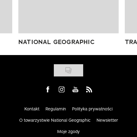
NATIONAL GEOGRAPHIC
TRA
Visit us on Facebook
Visit us on Instagram
Visit us on Youtube
Visit us on Rss
Kontakt
Regulamin
Polityka prywatności
O towarzystwie National Geographic
Newsletter
Moje zgody