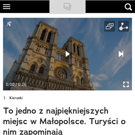
Skip
to
NATIONAL GEOGRAPHIC
main
content
TRAVELER
PODCASTY
Sklep
Newsletter
0:00 / 0:26
Cuda Polski
Kierunki
Wielki Konkurs Fotograficzny
To jedno z najpiękniejszych
Trendbook Podróżniczy
miejsc w Małopolsce. Turyści o
Polecane
nim zapominają