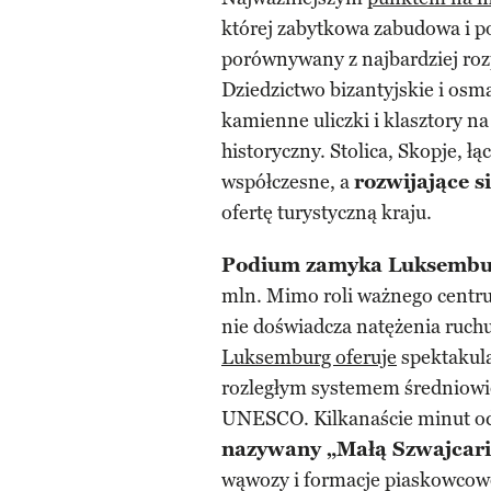
której zabytkowa zabudowa i p
porównywany z najbardziej ro
Dziedzictwo bizantyjskie i osm
kamienne uliczki i klasztory n
historyczny. Stolica, Skopje, ł
współczesne, a
rozwijające s
ofertę turystyczną kraju.
Podium zamyka Luksembu
mln. Mimo roli ważnego centru
nie doświadcza natężenia ruch
Luksemburg oferuje
spektakul
rozległym systemem średniowiec
UNESCO. Kilkanaście minut od s
nazywany „Małą Szwajcari
wąwozy i formacje piaskowcow