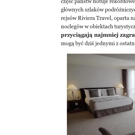
część państw notuje rekordowe
głównych szlaków podróżniczyc
rejsów Riviera Travel, oparta 
noclegów w obiektach turystyc
przyciągają najmniej zagr
mogą być dziś jednymi z ostat