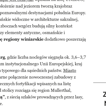
ołożenie nad jeziorem tworzą krajobraz
zpoznawalnymi destynacjami południa Europy.
ańskie widoczne w architekturze sakralnej,
a zboczach wzgórz budują silny kontekst
ączy elementy antyczne, osmańskie i
ię regiony winiarskie
dodatkowo poszerzają
rg
, gdzie liczba noclegów sięgnęła ok. 3,6–3,7
m instytucjonalnego Unii Europejskiej, kraj
u typowego dla sąsiednich państw.
Miasto
arne połączenie nowoczesnej zabudowy z
znych fortyfikacji wpisanych na listę
tolicy rozciąga się region Mullerthal,
ą”
, z siecią szlaków prowadzących przez lasy,
e.