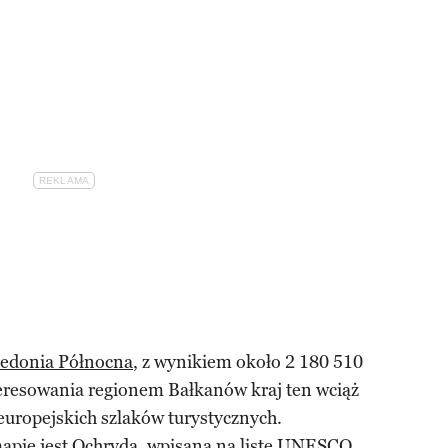
edonia Północna
, z wynikiem około 2 180 510
eresowania regionem Bałkanów kraj ten wciąż
europejskich szlaków turystycznych.
pie jest Ochryda
, wpisana na listę UNESCO,