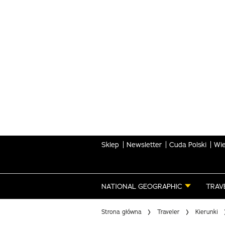
Skip
to
main
content
Sklep
Newsletter
Cuda Polski
Wie
NATIONAL GEOGRAPHIC
TRAV
Strona główna
Traveler
Kierunki