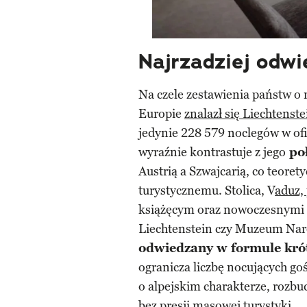
Najrzadziej odwi
Na czele zestawienia państw o 
Europie
znalazł się Liechtenste
jedynie 228 579 noclegów w ofi
wyraźnie kontrastuje z jego
po
Austrią a Szwajcarią, co teore
turystycznemu. Stolica, V
aduz,
książęcym oraz nowoczesnymi 
Liechtenstein czy Muzeum Na
odwiedzany w formule krót
ogranicza liczbę nocujących go
o alpejskim charakterze, rozbud
bez presji masowej turystyki.