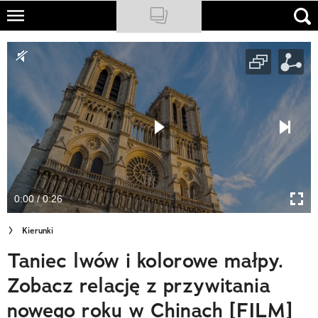
Skip
to
NATIONAL GEOGRAPHIC
main
content
TRAVELER
PODCASTY
Sklep
Newsletter
0:00 / 0:26
Cuda Polski
Kierunki
Wielki Konkurs Fotograficzny
Taniec lwów i kolorowe małpy.
Trendbook Podróżniczy
Zobacz relację z przywitania
Polecane
nowego roku w Chinach [FILM]