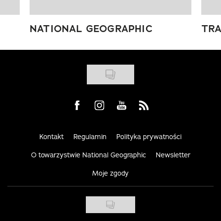
NATIONAL GEOGRAPHIC
TRA
Visit us on Facebook
Visit us on Instagram
Visit us on Youtube
Visit us on Rss
Kontakt
Regulamin
Polityka prywatności
O towarzystwie National Geographic
Newsletter
Moje zgody