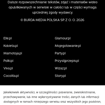
Dalsze rozpowszechnianie tekstów, zdjęć i materiałów wideo
opublikowanych w serwisie w całości lub w części wymaga
uprzedniej zgody wydawcy.
©
BURDA MEDIA POLSKA SP. Z O. O. 2026
Elle.pl
Glamour.pl
Kobieta.pl
Mojegotowanie.pl
Mamotoja.pl
Party.pl
Polki.pl
Przyslijprzepis.pl
Viva.pl
Wizaz.pl
Cocolita.pl
Story.pl
Jakiekolwiek aktywności, w szczególności: pobieranie, zwielokrotnianie,
przechowywanie, lub inne wykorzystywanie treści, danych lub informacji
dostępnych w ramach niniejszego serwisu oraz wszystkich jego podstron,