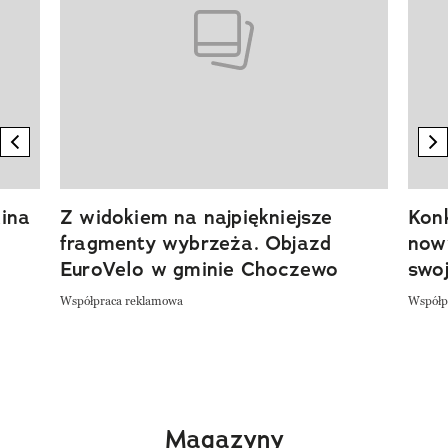
previous element
n
ina
Z widokiem na najpiękniejsze
Kon
fragmenty wybrzeża. Objazd
now
EuroVelo w gminie Choczewo
swoj
Współpraca reklamowa
Współp
Magazyny