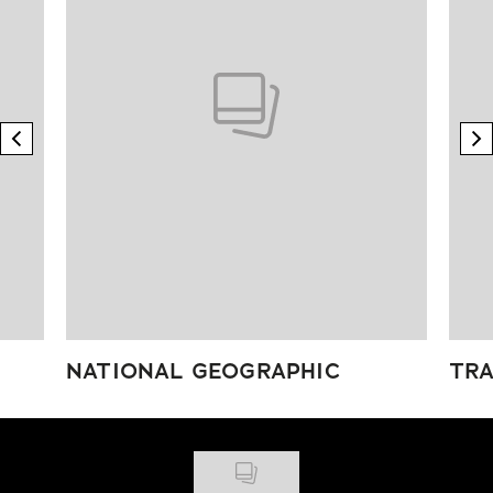
previous element
n
NATIONAL GEOGRAPHIC
TRA