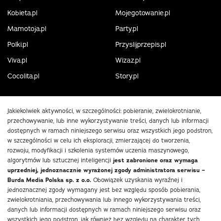
Kobieta.pl
Mojegotowanie.pl
Mamotoja.pl
Party.pl
Polki.pl
Przyslijprzepis.pl
Viva.pl
Wizaz.pl
Cocolita.pl
Story.pl
Jakiekolwiek aktywności, w szczególności: pobieranie, zwielokrotnianie,
przechowywanie, lub inne wykorzystywanie treści, danych lub informacji
dostępnych w ramach niniejszego serwisu oraz wszystkich jego podstron,
w szczególności w celu ich eksploracji, zmierzającej do tworzenia,
rozwoju, modyfikacji i szkolenia systemów uczenia maszynowego,
algorytmów lub sztucznej inteligencji
jest zabronione oraz wymaga
uprzedniej, jednoznacznie wyrażonej zgody administratora serwisu –
Burda Media Polska sp. z o.o.
Obowiązek uzyskania wyraźnej i
jednoznacznej zgody wymagany jest bez względu sposób pobierania,
zwielokrotniania, przechowywania lub innego wykorzystywania treści,
danych lub informacji dostępnych w ramach niniejszego serwisu oraz
wszystkich jego podstron, jak również bez względu na charakter tych