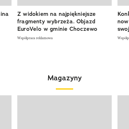
ina
Z widokiem na najpiękniejsze
Kon
fragmenty wybrzeża. Objazd
now
EuroVelo w gminie Choczewo
swoj
Współpraca reklamowa
Współp
Magazyny
Pokazywanie elementu 1 z 4