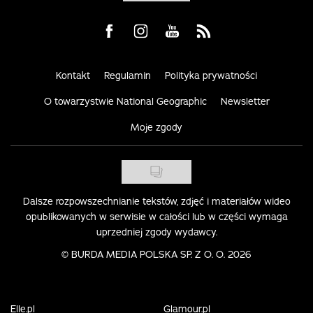
Visit us on Facebook
Visit us on Instagram
Visit us on Youtube
Visit us on Rss
Kontakt
Regulamin
Polityka prywatności
O towarzystwie National Geographic
Newsletter
Moje zgody
Dalsze rozpowszechnianie tekstów, zdjęć i materiałów wideo
opublikowanych w serwisie w całości lub w części wymaga
uprzedniej zgody wydawcy.
©
BURDA MEDIA POLSKA SP. Z O. O. 2026
Elle.pl
Glamour.pl