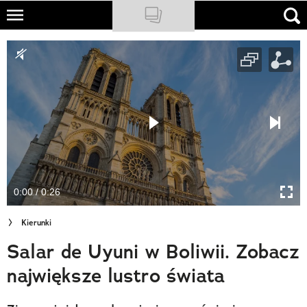
Skip
to
NATIONAL GEOGRAPHIC
main
content
TRAVELER
PODCASTY
Sklep
Newsletter
0:00 / 0:26
Cuda Polski
Kierunki
Wielki Konkurs Fotograficzny
Salar de Uyuni w Boliwii. Zobacz
Trendbook Podróżniczy
największe lustro świata
Polecane