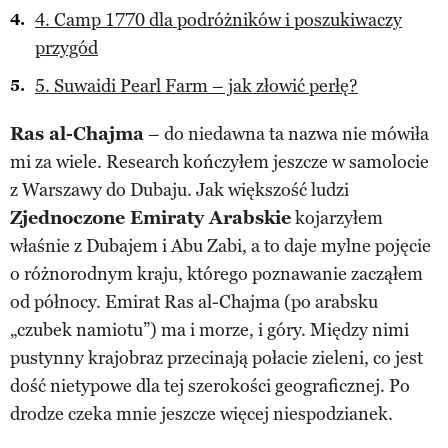
4. Camp 1770 dla podróżników i poszukiwaczy
przygód
5. Suwaidi Pearl Farm – jak złowić perłę?
Ras al-Chajma
– do niedawna ta nazwa nie mówiła
mi za wiele. Research kończyłem jeszcze w samolocie
z Warszawy do Dubaju. Jak większość ludzi
Zjednoczone Emiraty Arabskie
kojarzyłem
właśnie z Dubajem i Abu Zabi, a to daje mylne pojęcie
o różnorodnym kraju, którego poznawanie zacząłem
od północy. Emirat Ras al-Chajma (po arabsku
„czubek namiotu”) ma i morze, i góry. Między nimi
pustynny krajobraz przecinają połacie zieleni, co jest
dość nietypowe dla tej szerokości geograficznej. Po
drodze czeka mnie jeszcze więcej niespodzianek.