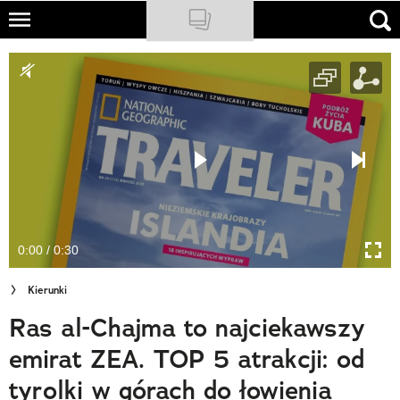
Skip
to
NATIONAL GEOGRAPHIC
main
content
TRAVELER
PODCASTY
Sklep
Newsletter
0:00 / 0:30
Cuda Polski
Kierunki
Wielki Konkurs Fotograficzny
Ras al-Chajma to najciekawszy
Trendbook Podróżniczy
emirat ZEA. TOP 5 atrakcji: od
Polecane
tyrolki w górach do łowienia