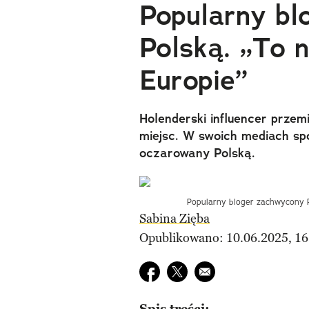
Popularny bl
Polską. „To n
Europie”
Holenderski influencer przem
miejsc. W swoich mediach spo
oczarowany Polską.
Popularny bloger zachwycony Po
Sabina Zięba
Opublikowano: 10.06.2025, 16
Udostępnij na facebook
Udostępnij na twitter
E-mail do przyjaciela