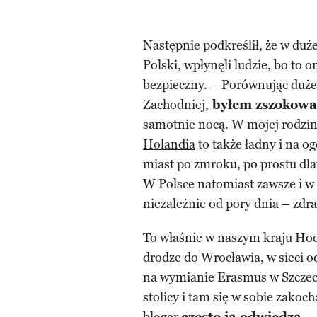
Następnie podkreślił, że w duż
Polski, wpłynęli ludzie, bo to o
bezpieczny. – Porównując duże
Zachodniej,
byłem zszokow
samotnie nocą. W mojej rodzinn
Holandia
to także ładny i na o
miast po zmroku, po prostu dla
W Polsce natomiast zawsze i 
niezależnie od pory dnia – zdra
To właśnie w naszym kraju H
drodze do
Wrocławia
, w sieci
na wymianie Erasmus w Szczecin
stolicy i tam się w sobie zakoc