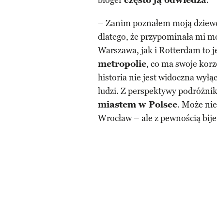
bloger
często ją odwiedza
.
– Zanim poznałem moją dziewc
dlatego, że przypominała mi m
Warszawa, jak i Rotterdam to 
metropolie
, co ma swoje kor
historia nie jest widoczna wyłą
ludzi. Z perspektywy podróżni
miastem w Polsce
. Może nie
Wrocław – ale z pewnością bije 