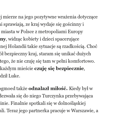
ej mierze na jego pozytywne wrażenia dotyczące
ni sprawiają, ze kraj wydaje się gościnny i
 miasta w Polsce z metropoliami Europy
any
, widząc kobiety i dzieci spacerujące
ej Holandii takie sytuacje są rzadkością. Choć
gół bezpieczny kraj, staram się unikać dużych
tego, że nie czuję się tam w pełni komfortowo.
w każdym mieście
czuję się bezpiecznie
,
dził Luke.
oogmoed także
odnalazł miłość.
Kiedy był w
 odezwała się do niego Turczynka przebywająca
ie. Finalnie spotkali się w dolnośląskiej
hali. Teraz jego partnerka pracuje w Warszawie, a