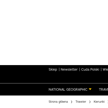
Skip
to
main
content
Sklep
Newsletter
Cuda Polski
Wie
NATIONAL GEOGRAPHIC
TRAV
Strona główna
Traveler
Kierunki