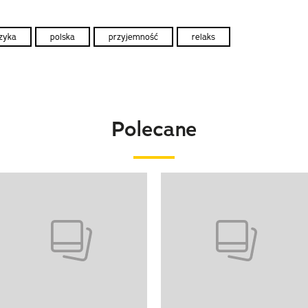
zyka
polska
przyjemność
relaks
Polecane
o 4 z 20