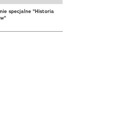
ie specjalne "Historia
ów"