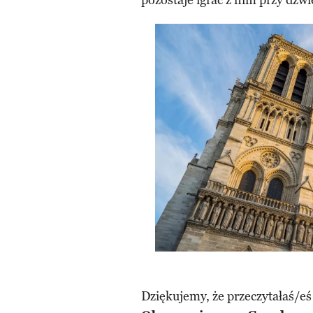
pozostaje igrać z nim przy dźw
Dziękujemy, że przeczytałaś/eś