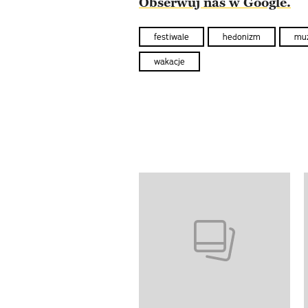
Obserwuj nas w Google.
festiwale
hedonizm
mu
wakacje
Pokazywanie elementów od 1 d