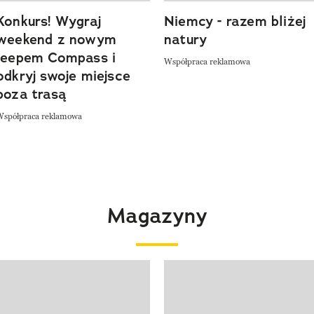
Konkurs! Wygraj
Niemcy - razem bliżej
weekend z nowym
natury
Jeepem Compass i
Współpraca reklamowa
odkryj swoje miejsce
poza trasą
Współpraca reklamowa
Magazyny
 4 z 4