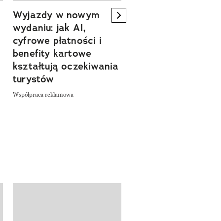
Wyjazdy w nowym
Tam, gdzie kończy 
next element
wydaniu: jak AI,
asfalt, zaczyna się
cyfrowe płatności i
spokój. Wyrusz
benefity kartowe
szlakiem miejsc, kt
kształtują oczekiwania
pozwalają zwolnić 
turystów
odkrywać Polskę bl
natury
Współpraca reklamowa
Współpraca reklamowa