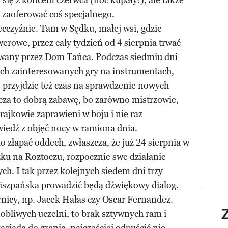
się z końcem czerwca (noc kupały!), ale także
ą zaoferować coś specjalnego.
ecczyźnie. Tam w Sędku, małej wsi, gdzie
owerowe, przez cały tydzień od 4 sierpnia trwać
owany przez Dom Tańca. Podczas siedmiu dni
ch zainteresowanych gry na instrumentach,
e przyjdzie też czas na sprawdzenie nowych
cza to dobrą zabawę, bo zarówno mistrzowie,
grajkowie zaprawieni w boju i nie raz
iedź z objęć nocy w ramiona dnia.
 złapać oddech, zwłaszcza, że już 24 sierpnia w
u na Roztoczu, rozpocznie swe działanie
 I tak przez kolejnych siedem dni trzy
hiszpańska prowadzić będą dźwiękowy dialog.
nicy, np. Jacek Hałas czy Oscar Fernandez.
obliwych uczelni, to brak sztywnych ram i