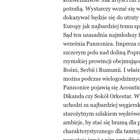
konwenansów. Jak artyści raz za
potrafią. Wystarczy wczuć się w
dokazywać będzie się do utrat
Europy jak najbardziej temu sp
Sąd ten uzasadnia najmłodszy f
września Pannonica. Impreza o
szczerym polu nad doliną Popr
rzymskiej prowincji obejmując
Bośni, Serbii i Rumunii. I wła
można podczas wielogodzinnych
Pannonice pojawią się Acousti
Dikanda czy Sokół Orkestar. W
uchodzi za najbardziej węgiersk
starożytnym szlakiem wędrówek 
ambicje, by stać się bramą dla 
charakterystycznego dla tamtej