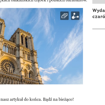
iękach bałkańskich trąbek i polskich barabanów.
Wydan
czar
 nasz artykuł do końca. Bądź na bieżąco!