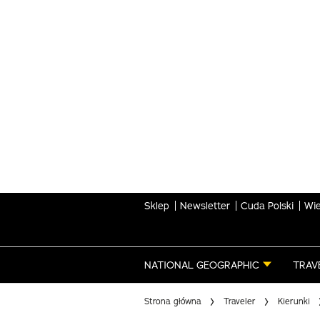
Skip
to
main
content
Sklep
Newsletter
Cuda Polski
Wie
NATIONAL GEOGRAPHIC
TRAV
Strona główna
Traveler
Kierunki