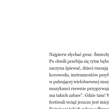
Najpierw słychać gwar. Śmiech
Po chwili przebija się rytm bęb
zaczyna śpiewać, dzieci ruszają
korowodu, instrumentów przyby
w pulsującej wielobarwnej muzy
muzykanci rzewnie przygrywają
ma takich zabaw”. Gdzie tam!
festiwali wciąż jeszcze jest mi