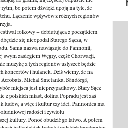
siądą do grania, najczęściej odpuścić nie
 rytm, bo potem dźwięki upoją na tyle, że
y tchu. Łączenie wpływów z różnych regionów
rzyja.
Pokazy
estiwal folkowy – debiutująca z początkiem
dbędzie się nieopodal Starego Sącza, w
adu. Sama nazwa nawiązuje do Pannonii,
ej swym zasięgiem Węgry, część Chorwacji,
śnie muzykę z tych regionów usłyszeć będzie
 koncertów i hulanek. Dziś wiemy, że na
c Acrobats, Michal Smetanka, Söndörgő,
ybór miejsca jest nieprzypadkowy, Stary Sącz
ie z polskich miast, dolina Popradu jest zaś
ludów, a więc i kultur czy idei. Pannonica ma
południowej radości i żywiołu
szej kultury. Ponoć obudzić go łatwo. A potem