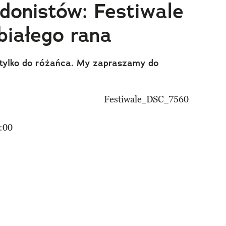
edonistów: Festiwale
białego rana
e tylko do różańca. My zapraszamy do
:00