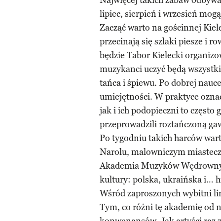
Najwięcej takich zabaw odbywa 
lipiec, sierpień i wrzesień mog
Zacząć warto na gościnnej Kiel
przecinają się szlaki piesze i r
będzie Tabor Kielecki organiz
muzykanci uczyć będą wszystki
tańca i śpiewu. Po dobrej nauc
umiejętności. W praktyce ozna
jak i ich podopieczni to często 
przeprowadzili roztańczoną gaw
Po tygodniu takich harców warto
Narolu, malowniczym miasteczk
Akademia Muzyków Wędrownych.
kultury: polska, ukraińska i… 
Wśród zaproszonych wybitni lir
Tym, co różni tę akademię od n