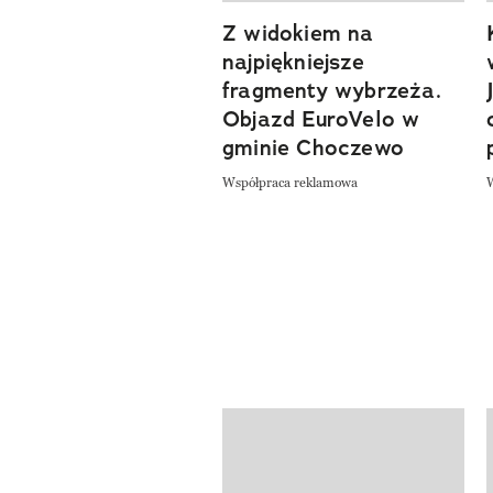
Z widokiem na
previous element
najpiękniejsze
fragmenty wybrzeża.
Objazd EuroVelo w
gminie Choczewo
Współpraca reklamowa
Pokazywanie elementów od 1 do