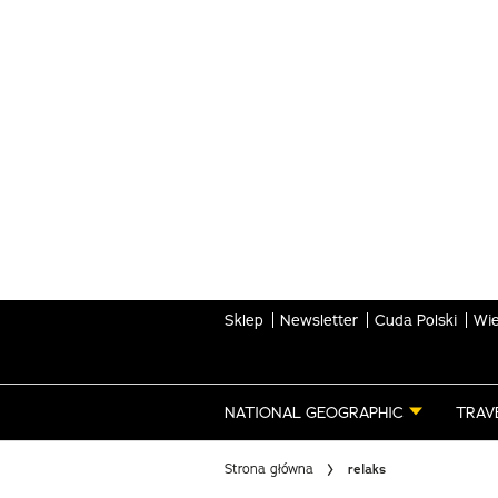
Skip
to
main
content
Sklep
Newsletter
Cuda Polski
Wie
NATIONAL GEOGRAPHIC
TRAV
Strona główna
relaks