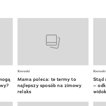
Kierunki
Kierunki
 mogą
Mama poleca: te termy to
Stąd 
owy?
najlepszy sposób na zimowy
– odk
relaks
widok