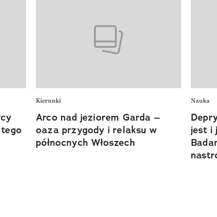
Kierunki
Nauka
wcy
Arco nad jeziorem Garda –
Depry
 tego
oaza przygody i relaksu w
jest 
północnych Włoszech
Badan
nastr