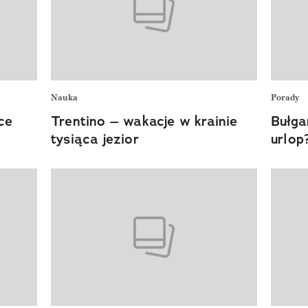
Nauka
Porady
ce
Trentino – wakacje w krainie
Bułga
tysiąca jezior
urlop