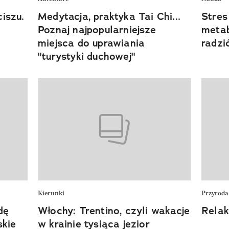
iszu.
Medytacja, praktyka Tai Chi...
Stres
Poznaj najpopularniejsze
metab
miejsca do uprawiania
radzi
"turystyki duchowej"
Kierunki
Przyroda
dę
Włochy: Trentino, czyli wakacje
Relak
skie
w krainie tysiąca jezior