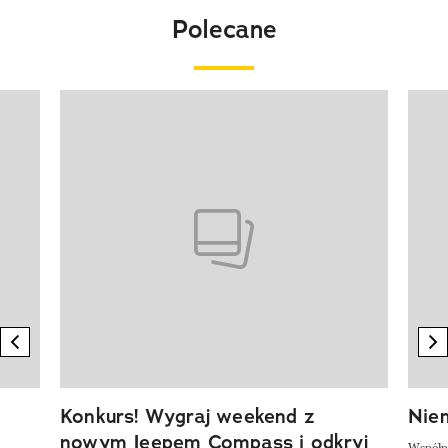
Polecane
Pokazywanie elementu 1 z 20
previous element
n
Konkurs! Wygraj weekend z
Niem
nowym Jeepem Compass i odkryj