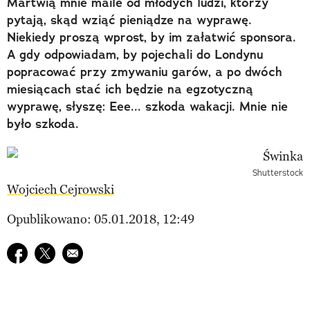
Martwią mnie maile od młodych ludzi, którzy
pytają, skąd wziąć pieniądze na wyprawę.
Niekiedy proszą wprost, by im załatwić sponsora.
A gdy odpowiadam, by pojechali do Londynu
popracować przy zmywaniu garów, a po dwóch
miesiącach stać ich będzie na egzotyczną
wyprawę, słyszę: Eee... szkoda wakacji. Mnie nie
było szkoda.
Shutterstock
Wojciech Cejrowski
Opublikowano: 05.01.2018, 12:49
Udostępnij na facebook
Udostępnij na twitter
E-mail do przyjaciela