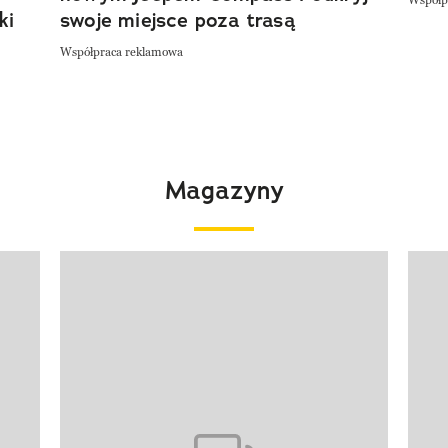
Współp
ki
swoje miejsce poza trasą
Współpraca reklamowa
Magazyny
Pokazywanie elementu 1 z 4