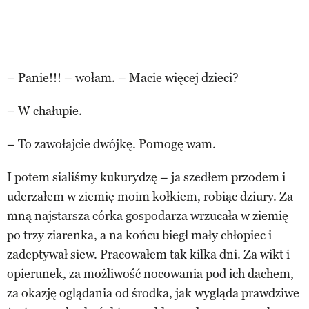
– Panie!!! – wołam. – Macie więcej dzieci?
– W chałupie.
– To zawołajcie dwójkę. Pomogę wam.
I potem sialiśmy kukurydzę – ja szedłem przodem i
uderzałem w ziemię moim kołkiem, robiąc dziury. Za
mną najstarsza córka gospodarza wrzucała w ziemię
po trzy ziarenka, a na końcu biegł mały chłopiec i
zadeptywał siew. Pracowałem tak kilka dni. Za wikt i
opierunek, za możliwość nocowania pod ich dachem,
za okazję oglądania od środka, jak wygląda prawdziwe