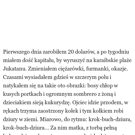
Pierwszego dnia zarobiłem 20 dolarów, a po tygodniu
miałem dość kapitału, by wyruszyć na karaibskie plaże
Jukatanu. Zmieniałem ciężarówki, furmanki, okazje.
Czasami wysiadałem gdzieś w szczerym polu i
natykałem się na takie oto obrazki: bosy chłop w
kusych portkach i ogromnym sombrero z żoną i
dzieciakiem sieją kukurydzę. Ojciec idzie przodem, w
rękach trzyma zaostrzony kołek i tym kołkiem robi
dziury w ziemi. Miarowo, do rytmu: krok-buch-dziura,
krok-buch-dziura... Za nim matka, z torbą pełną