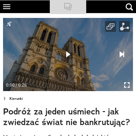
Skip
to
NATIONAL GEOGRAPHIC
main
content
TRAVELER
PODCASTY
Sklep
Newsletter
0:00 / 0:26
Cuda Polski
Kierunki
Wielki Konkurs Fotograficzny
Podróż za jeden uśmiech - jak
Trendbook Podróżniczy
zwiedzać świat nie bankrutując?
Polecane