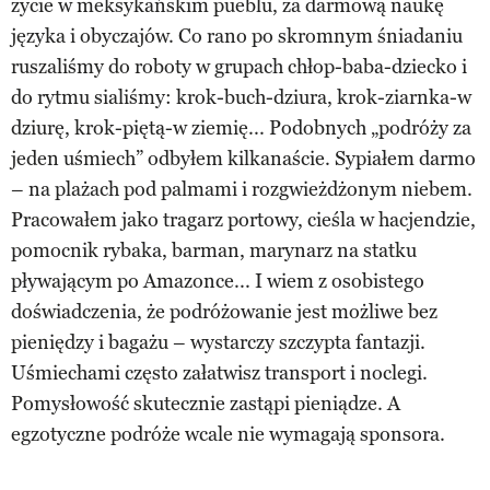
życie w meksykańskim pueblu, za darmową naukę
języka i obyczajów. Co rano po skromnym śniadaniu
ruszaliśmy do roboty w grupach chłop-baba-dziecko i
do rytmu sialiśmy: krok-buch-dziura, krok-ziarnka-w
dziurę, krok-piętą-w ziemię... Podobnych „podróży za
jeden uśmiech” odbyłem kilkanaście. Sypiałem darmo
– na plażach pod palmami i rozgwieżdżonym niebem.
Pracowałem jako tragarz portowy, cieśla w hacjendzie,
pomocnik rybaka, barman, marynarz na statku
pływającym po Amazonce... I wiem z osobistego
doświadczenia, że podróżowanie jest możliwe bez
pieniędzy i bagażu – wystarczy szczypta fantazji.
Uśmiechami często załatwisz transport i noclegi.
Pomysłowość skutecznie zastąpi pieniądze. A
egzotyczne podróże wcale nie wymagają sponsora.