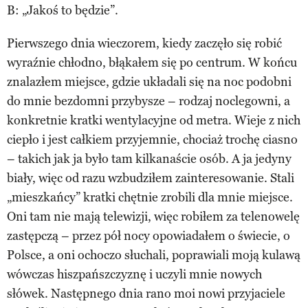
B: „Jakoś to będzie”.
Pierwszego dnia wieczorem, kiedy zaczęło się robić
wyraźnie chłodno, błąkałem się po centrum. W końcu
znalazłem miejsce, gdzie układali się na noc podobni
do mnie bezdomni przybysze – rodzaj noclegowni, a
konkretnie kratki wentylacyjne od metra. Wieje z nich
ciepło i jest całkiem przyjemnie, chociaż trochę ciasno
– takich jak ja było tam kilkanaście osób. A ja jedyny
biały, więc od razu wzbudziłem zainteresowanie. Stali
„mieszkańcy” kratki chętnie zrobili dla mnie miejsce.
Oni tam nie mają telewizji, więc robiłem za telenowelę
zastępczą – przez pół nocy opowiadałem o świecie, o
Polsce, a oni ochoczo słuchali, poprawiali moją kulawą
wówczas hiszpańszczyznę i uczyli mnie nowych
słówek. Następnego dnia rano moi nowi przyjaciele