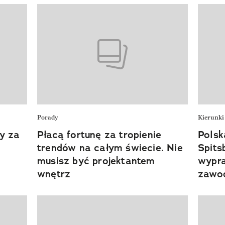
Porady
Kierunki
y za
Płacą fortunę za tropienie
Polsk
trendów na całym świecie. Nie
Spits
musisz być projektantem
wypra
wnętrz
zawo