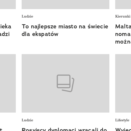
Ludzie
Kierunki
ieka
To najlepsze miasto na świecie
Malta
adzi
dla ekspatów
nomad
można
Ludzie
Lifestyle
t
Rosyjscy dyplomaci wracali do
Wyjec