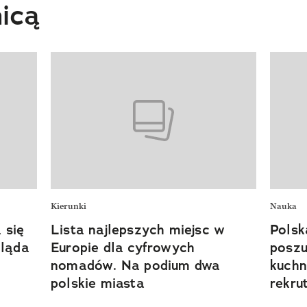
nicą
Kierunki
Nauka
 się
Lista najlepszych miejsc w
Polsk
gląda
Europie dla cyfrowych
poszu
nomadów. Na podium dwa
kuchn
polskie miasta
rekru