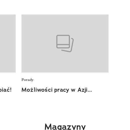
Porady
iać!
Możliwości pracy w Azji...
Magazyny