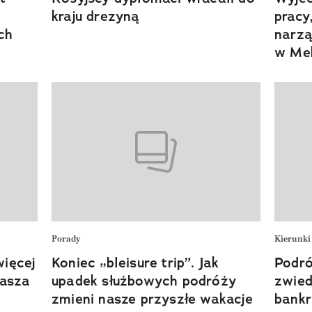
kraju drezyną
pracy
ch
narzą
w Me
Porady
Kierunki
więcej
Koniec „bleisure trip”. Jak
Podró
rasza
upadek służbowych podróży
zwied
zmieni nasze przyszłe wakacje
bankr