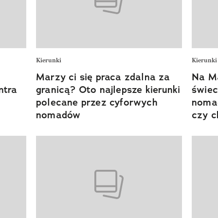
Kierunki
Kierunki
Marzy ci się praca zdalna za
Na Ma
ntra
granicą? Oto najlepsze kierunki
świec
polecane przez cyforwych
nomad
nomadów
czy c