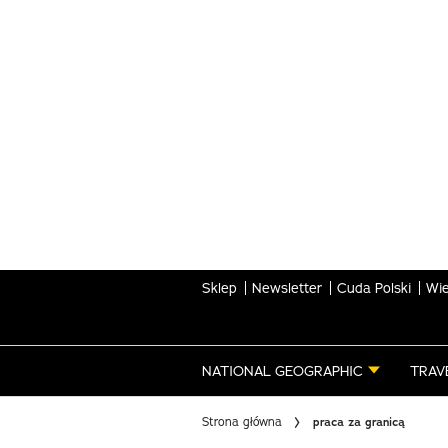
Skip
to
main
content
Sklep
Newsletter
Cuda Polski
Wie
NATIONAL GEOGRAPHIC
TRAV
Strona główna
praca za granicą