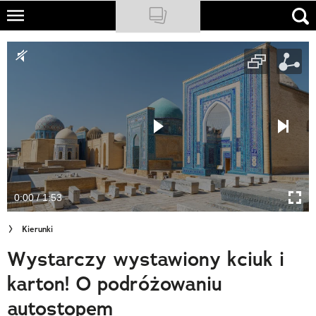
Skip
to
NATIONAL GEOGRAPHIC
main
content
TRAVELER
PODCASTY
Sklep
Newsletter
0:00 / 1:53
Cuda Polski
Kierunki
Wielki Konkurs Fotograficzny
Wystarczy wystawiony kciuk i
Trendbook Podróżniczy
karton! O podróżowaniu
Polecane
autostopem