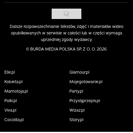
Dalsze rozpowszechnianie tekstów, zdjęć i materiałów wideo
opublikowanych w serwisie w całości lub w części wymaga
uprzedniej zgody wydawcy.
©
BURDA MEDIA POLSKA SP. Z O. O. 2026
Elle.pl
Glamour.pl
Kobieta.pl
Mojegotowanie.pl
Mamotoja.pl
Party.pl
Polki.pl
Przyslijprzepis.pl
Viva.pl
Wizaz.pl
Cocolita.pl
Story.pl