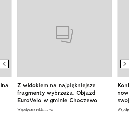
Pokazywanie elementu 1 z 20
previous element
n
ina
Z widokiem na najpiękniejsze
Kon
fragmenty wybrzeża. Objazd
now
EuroVelo w gminie Choczewo
swoj
Współpraca reklamowa
Współp