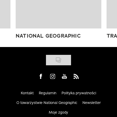
NATIONAL GEOGRAPHIC
TRA
Visit us on Facebook
Visit us on Instagram
Visit us on Youtube
Visit us on Rss
Kontakt
Regulamin
Polityka prywatności
O towarzystwie National Geographic
Newsletter
Moje zgody