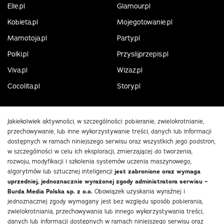
Elle.pl
Glamour.pl
Kobieta.pl
Mojegotowanie.pl
Mamotoja.pl
Party.pl
Polki.pl
Przyslijprzepis.pl
Viva.pl
Wizaz.pl
Cocolita.pl
Story.pl
Jakiekolwiek aktywności, w szczególności: pobieranie, zwielokrotnianie,
przechowywanie, lub inne wykorzystywanie treści, danych lub informacji
dostępnych w ramach niniejszego serwisu oraz wszystkich jego podstron,
w szczególności w celu ich eksploracji, zmierzającej do tworzenia,
rozwoju, modyfikacji i szkolenia systemów uczenia maszynowego,
algorytmów lub sztucznej inteligencji
jest zabronione oraz wymaga
uprzedniej, jednoznacznie wyrażonej zgody administratora serwisu –
Burda Media Polska sp. z o.o.
Obowiązek uzyskania wyraźnej i
jednoznacznej zgody wymagany jest bez względu sposób pobierania,
zwielokrotniania, przechowywania lub innego wykorzystywania treści,
danych lub informacji dostępnych w ramach niniejszego serwisu oraz