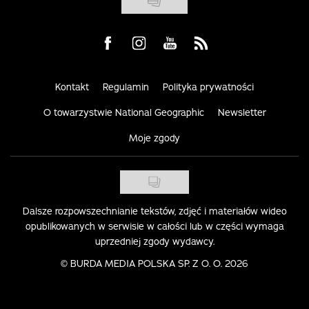
Visit us on Facebook
Visit us on Instagram
Visit us on Youtube
Visit us on Rss
Kontakt
Regulamin
Polityka prywatności
O towarzystwie National Geographic
Newsletter
Moje zgody
Dalsze rozpowszechnianie tekstów, zdjęć i materiałów wideo
opublikowanych w serwisie w całości lub w części wymaga
uprzedniej zgody wydawcy.
©
BURDA MEDIA POLSKA SP. Z O. O. 2026