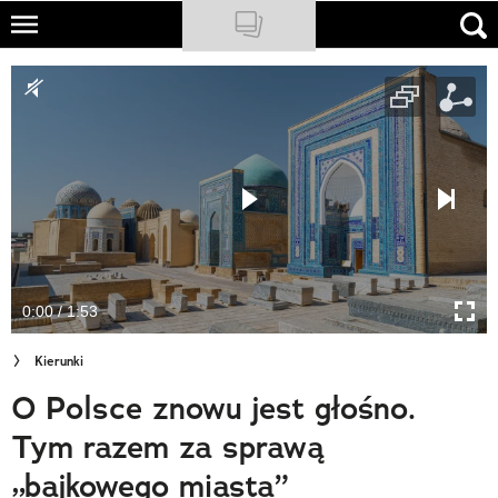
Skip
to
NATIONAL GEOGRAPHIC
main
content
TRAVELER
PODCASTY
Sklep
Newsletter
0:00 / 1:53
Cuda Polski
Kierunki
Wielki Konkurs Fotograficzny
O Polsce znowu jest głośno.
Trendbook Podróżniczy
Tym razem za sprawą
Polecane
„bajkowego miasta”