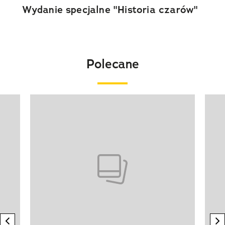
Wydanie specjalne "Historia czarów"
Polecane
Pokazywanie elementu 1 z 20
previous element
n