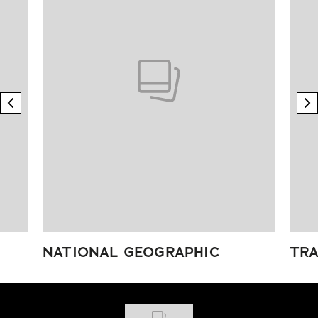
previous element
n
NATIONAL GEOGRAPHIC
TRA