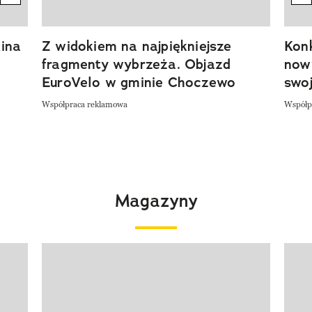
ina
Z widokiem na najpiękniejsze
Kon
fragmenty wybrzeża. Objazd
now
EuroVelo w gminie Choczewo
swoj
Współpraca reklamowa
Współp
Magazyny
Pokazywanie elementu 1 z 4