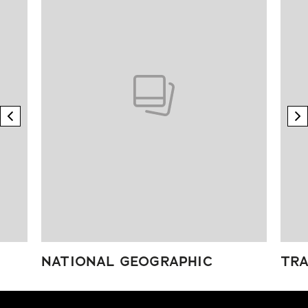
previous element
n
NATIONAL GEOGRAPHIC
TRA