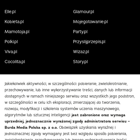
Elle.pl
Glamour.pl
Kobieta.pl
Mojegotowanie.pl
Mamotoja.pl
Party.pl
Polki.pl
Przyslijprzepis.pl
Viva.pl
Wizaz.pl
Cocolita.pl
Story.pl
Jakiekolwiek aktywności, w szczególności: pobieranie, zwielokrotnianie,
przechowywanie, lub inne wykorzystywanie treści, danych lub informacji
dostępnych w ramach niniejszego serwisu oraz wszystkich jego podstron,
w szczególności w celu ich eksploracji, zmierzającej do tworzenia,
rozwoju, modyfikacji i szkolenia systemów uczenia maszynowego,
algorytmów lub sztucznej inteligencji
jest zabronione oraz wymaga
uprzedniej, jednoznacznie wyrażonej zgody administratora serwisu –
Burda Media Polska sp. z o.o.
Obowiązek uzyskania wyraźnej i
jednoznacznej zgody wymagany jest bez względu sposób pobierania,
zwielokrotniania, przechowywania lub innego wykorzystywania treści,