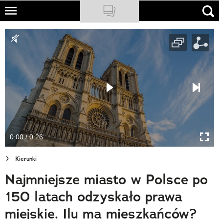
Skip
to
NATIONAL GEOGRAPHIC
main
content
TRAVELER
PODCASTY
Sklep
Newsletter
0:00 / 0:26
Cuda Polski
Kierunki
Wielki Konkurs Fotograficzny
Najmniejsze miasto w Polsce po
Trendbook Podróżniczy
150 latach odzyskało prawa
Polecane
miejskie. Ilu ma mieszkańców?