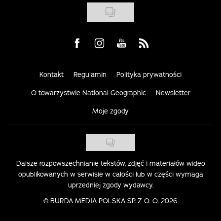
Visit us on Facebook
Visit us on Instagram
Visit us on Youtube
Visit us on Rss
Kontakt
Regulamin
Polityka prywatności
O towarzystwie National Geographic
Newsletter
Moje zgody
Dalsze rozpowszechnianie tekstów, zdjęć i materiałów wideo
opublikowanych w serwisie w całości lub w części wymaga
uprzedniej zgody wydawcy.
©
BURDA MEDIA POLSKA SP. Z O. O. 2026