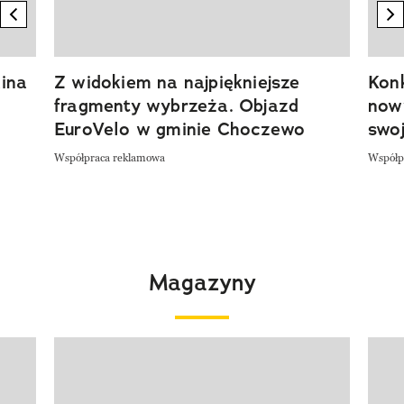
previous element
n
ina
Z widokiem na najpiękniejsze
Kon
fragmenty wybrzeża. Objazd
now
EuroVelo w gminie Choczewo
swoj
Współpraca reklamowa
Współp
Magazyny
Pokazywanie elementu 1 z 4