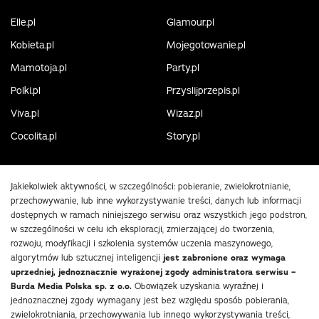
Elle.pl
Glamour.pl
Kobieta.pl
Mojegotowanie.pl
Mamotoja.pl
Party.pl
Polki.pl
Przyslijprzepis.pl
Viva.pl
Wizaz.pl
Cocolita.pl
Story.pl
Jakiekolwiek aktywności, w szczególności: pobieranie, zwielokrotnianie,
przechowywanie, lub inne wykorzystywanie treści, danych lub informacji
dostępnych w ramach niniejszego serwisu oraz wszystkich jego podstron,
w szczególności w celu ich eksploracji, zmierzającej do tworzenia,
rozwoju, modyfikacji i szkolenia systemów uczenia maszynowego,
algorytmów lub sztucznej inteligencji
jest zabronione oraz wymaga
uprzedniej, jednoznacznie wyrażonej zgody administratora serwisu –
Burda Media Polska sp. z o.o.
Obowiązek uzyskania wyraźnej i
jednoznacznej zgody wymagany jest bez względu sposób pobierania,
zwielokrotniania, przechowywania lub innego wykorzystywania treści,