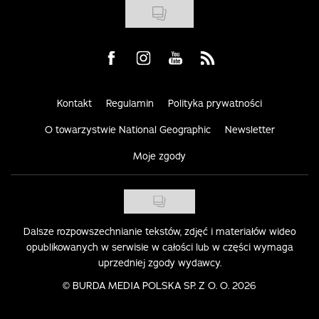
Visit us on Facebook
Visit us on Instagram
Visit us on Youtube
Visit us on Rss
Kontakt
Regulamin
Polityka prywatności
O towarzystwie National Geographic
Newsletter
Moje zgody
Dalsze rozpowszechnianie tekstów, zdjęć i materiałów wideo
opublikowanych w serwisie w całości lub w części wymaga
uprzedniej zgody wydawcy.
©
BURDA MEDIA POLSKA SP. Z O. O. 2026