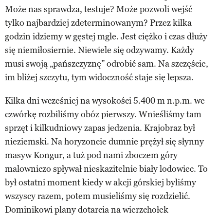
Może nas sprawdza, testuje? Może pozwoli wejść
tylko najbardziej zdeterminowanym? Przez kilka
godzin idziemy w gęstej mgle. Jest ciężko i czas dłuży
się niemiłosiernie. Niewiele się odzywamy. Każdy
musi swoją „pańszczyznę” odrobić sam. Na szczęście,
im bliżej szczytu, tym widoczność staje się lepsza.
Kilka dni wcześniej na wysokości 5.400 m n.p.m. we
czwórkę rozbiliśmy obóz pierwszy. Wnieśliśmy tam
sprzęt i kilkudniowy zapas jedzenia. Krajobraz był
nieziemski. Na horyzoncie dumnie prężył się słynny
masyw Kongur, a tuż pod nami zboczem góry
malowniczo spływał nieskazitelnie biały lodowiec. To
był ostatni moment kiedy w akcji górskiej byliśmy
wszyscy razem, potem musieliśmy się rozdzielić.
Dominikowi plany dotarcia na wierzchołek