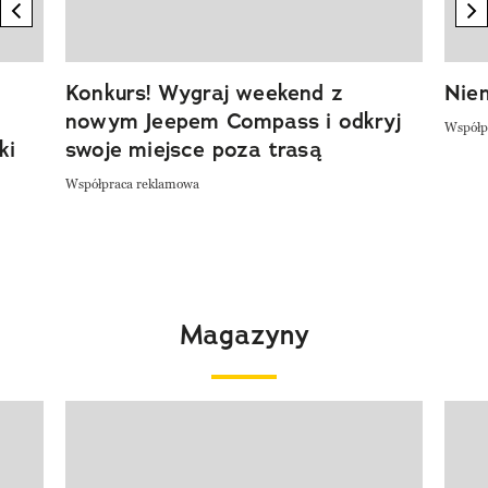
previous element
n
Konkurs! Wygraj weekend z
Niem
nowym Jeepem Compass i odkryj
Współp
ki
swoje miejsce poza trasą
Współpraca reklamowa
Magazyny
Pokazywanie elementu 1 z 4