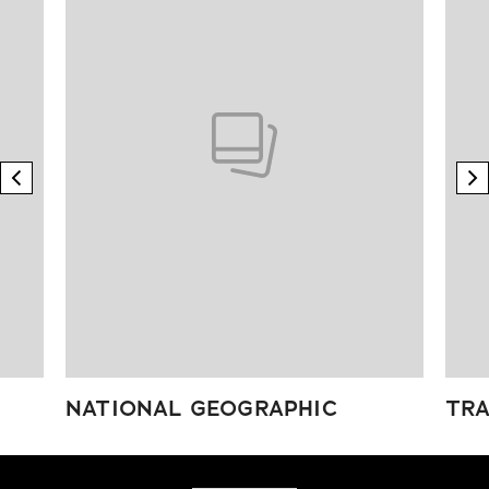
previous element
n
NATIONAL GEOGRAPHIC
TRA