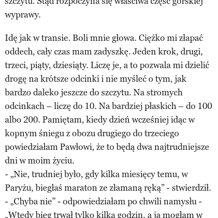
szczytu. Stąd rozpoczyna się właściwa część górskiej
wyprawy.
Idę jak w transie. Boli mnie głowa. Ciężko mi złapać
oddech, cały czas mam zadyszkę. Jeden krok, drugi,
trzeci, piąty, dziesiąty. Liczę je, a to pozwala mi dzielić
drogę na krótsze odcinki i nie myśleć o tym, jak
bardzo daleko jeszcze do szczytu. Na stromych
odcinkach – liczę do 10. Na bardziej płaskich – do 100
albo 200. Pamiętam, kiedy dzień wcześniej idąc w
kopnym śniegu z obozu drugiego do trzeciego
powiedziałam Pawłowi, że to będą dwa najtrudniejsze
dni w moim życiu.
- „Nie, trudniej było, gdy kilka miesięcy temu, w
Paryżu, biegłaś maraton ze złamaną ręką” - stwierdził.
- „Chyba nie” - odpowiedziałam po chwili namysłu -
„Wtedy bieg trwał tylko kilka godzin, a ja mogłam w