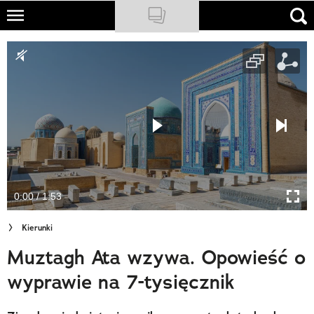
Skip
to
NATIONAL GEOGRAPHIC
main
content
TRAVELER
PODCASTY
Sklep
Newsletter
0:00 / 1:53
Cuda Polski
Kierunki
Wielki Konkurs Fotograficzny
Muztagh Ata wzywa. Opowieść o
Trendbook Podróżniczy
wyprawie na 7-tysięcznik
Polecane