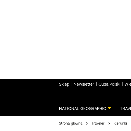
Skip
to
main
content
Sklep
Newsletter
Cuda Polski
Wie
NATIONAL GEOGRAPHIC
TRAV
Strona główna
Traveler
Kierunki