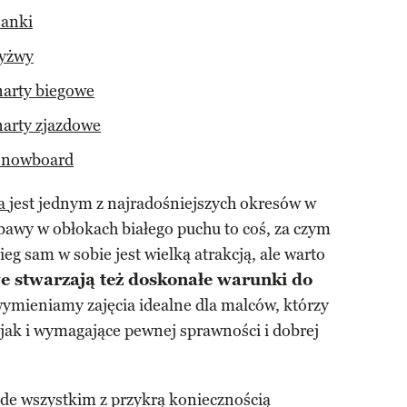
sanki
łyżwy
narty biegowe
narty zjazdowe
 snowboard
a
jest jednym z najradośniejszych okresów w
bawy w obłokach białego puchu to coś, za czym
eg sam w sobie jest wielką atrakcją, ale warto
e stwarzają też doskonałe warunki do
wymieniamy zajęcia idealne dla malców, którzy
jak i wymagające pewnej sprawności i dobrej
ede wszystkim z przykrą koniecznością