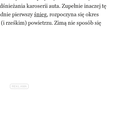
śnieżania karoserii auta. Zupełnie inaczej tę
adnie pierwszy
śnieg
, rozpoczyna się okres
(i rześkim) powietrzu. Zimą nie sposób się