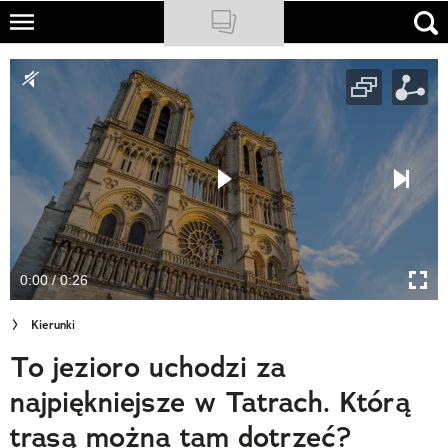
Skip
to
NATIONAL GEOGRAPHIC
main
content
TRAVELER
PODCASTY
Sklep
Newsletter
0:00 / 0:26
Cuda Polski
Kierunki
Wielki Konkurs Fotograficzny
To jezioro uchodzi za
Trendbook Podróżniczy
najpiękniejsze w Tatrach. Którą
Polecane
trasą można tam dotrzeć?