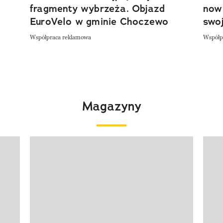
fragmenty wybrzeża. Objazd
now
EuroVelo w gminie Choczewo
swoj
Współpraca reklamowa
Współp
Magazyny
Pokazywanie elementu 1 z 4