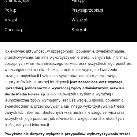
Mamotoja.pl
Party.pl
Polki.pl
Przyslijprzepis.pl
Viva.pl
Wizaz.pl
Cocolita.pl
Story.pl
Jakiekolwiek aktywności, w szczególności: pobieranie, zwielokrotnianie,
przechowywanie, lub inne wykorzystywanie treści, danych lub informacji
dostępnych w ramach niniejszego serwisu oraz wszystkich jego podstron,
w szczególności w celu ich eksploracji, zmierzającej do tworzenia,
rozwoju, modyfikacji i szkolenia systemów uczenia maszynowego,
algorytmów lub sztucznej inteligencji
jest zabronione oraz wymaga
uprzedniej, jednoznacznie wyrażonej zgody administratora serwisu –
Burda Media Polska sp. z o.o.
Obowiązek uzyskania wyraźnej i
jednoznacznej zgody wymagany jest bez względu sposób pobierania,
zwielokrotniania, przechowywania lub innego wykorzystywania treści,
danych lub informacji dostępnych w ramach niniejszego serwisu oraz
wszystkich jego podstron, jak również bez względu na charakter tych
treści, danych i informacji.
Powyższe nie dotyczy wyłącznie przypadków wykorzystywania treści,