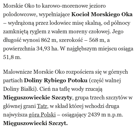
Morskie Oko to karowo-morenowe jezioro
polodowcowe, wypełniające
Kocioł Morskiego Oka
– wydrążoną przez lodowiec misę skalną, od północy
zamkniętą ryglem z wałem moreny czołowej. Jego
długość wynosi 862 m, szerokość – 568 m, a
powierzchnia 34,93 ha. W najgłębszym miejscu osiąga
51,8 m.
Malownicze Morskie Oko rozpościera się w górnych
partiach
Doliny Rybiego Potoku
(część walnej
Doliny Białki). Cień na taflę wody rzucają
Mięguszowieckie Szczyty
, grupa trzech szczytów w
głównej grani
Tatr
, w skład której wchodzi druga
najwyższa
góra Polski
– osiągający 2439 m n.p.m.
Mięguszowiecki Szczyt.