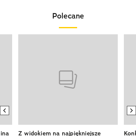
Polecane
Pokazywanie elementu 1 z 20
previous element
n
ina
Z widokiem na najpiękniejsze
Kon