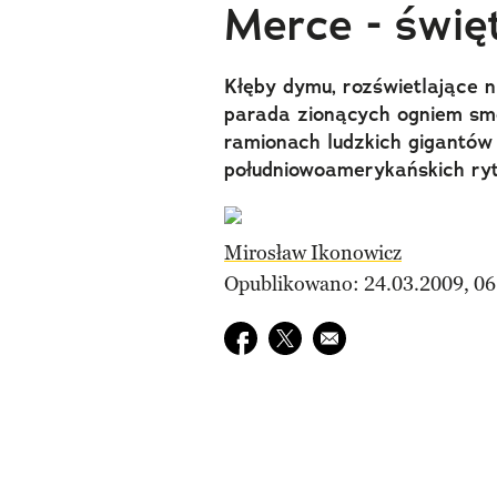
Merce - świę
Kłęby dymu, rozświetlające n
parada zionących ogniem sm
ramionach ludzkich gigantów
południowoamerykańskich ry
Mirosław Ikonowicz
Opublikowano: 24.03.2009, 06
Udostępnij na facebook
Udostępnij na twitter
E-mail do przyjaciela