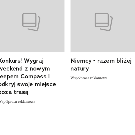
o 4 z 20
Konkurs! Wygraj
Niemcy - razem bliżej
weekend z nowym
natury
Jeepem Compass i
Współpraca reklamowa
odkryj swoje miejsce
poza trasą
Współpraca reklamowa