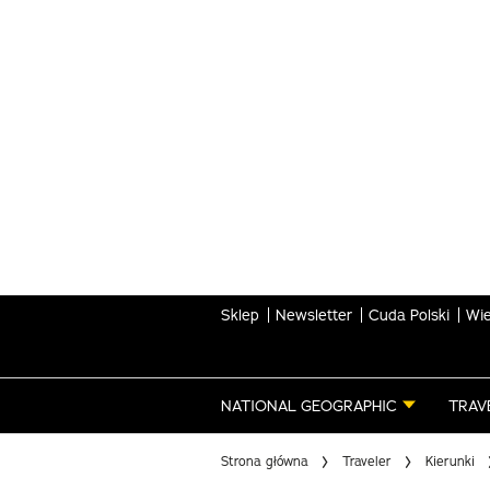
Skip
to
main
content
Sklep
Newsletter
Cuda Polski
Wie
NATIONAL GEOGRAPHIC
TRAV
Strona główna
Traveler
Kierunki