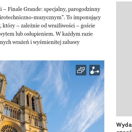
i – Finale Grande: specjalny, parogodzinny
Pokazy
irotechniczno-muzycznym”. To imponujący
 który – zależnie od wrażliwości – goście
wytem lub osłupieniem. W każdym razie
lnych wrażeń i wyśmienitej zabawy
Wydan