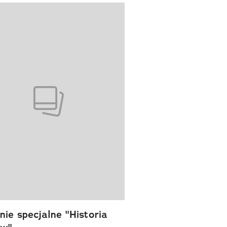
wanie elementu 1 z 1
ie specjalne "Historia