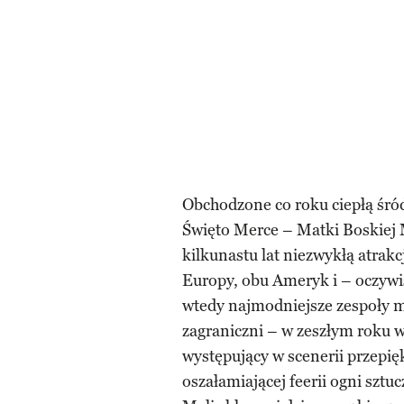
Obchodzone co roku ciepłą śr
Święto Merce – Matki Boskiej M
kilkunastu lat niezwykłą atrakc
Europy, obu Ameryk i – oczywiś
wtedy najmodniejsze zespoły m
zagraniczni – w zeszłym roku w
występujący w scenerii przepięk
oszałamiającej feerii ogni sztu