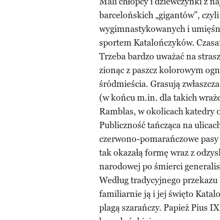
Mali chłopcy i dziewczynki z 
barcelońskich „gigantów”, czyl
wygimnastykowanych i umięśni
sportem Katalończyków. Czasam
Trzeba bardzo uważać na stras
zionąc z paszcz kolorowym ogn
śródmieścia. Grasują zwłaszcza
(w końcu m.in. dla takich wraż
Ramblas, w okolicach katedry 
Publiczność tańcząca na ulicach
czerwono-pomarańczowe pasy to
tak okazałą formę wraz z odzys
narodowej po śmierci generalis
Według tradycyjnego przekazu 
familiarnie ją i jej święto Kat
plagą szarańczy. Papież Pius IX 