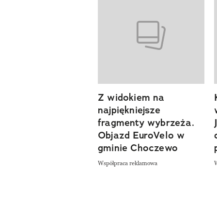
Pokazywanie elementów od 1 d
previous element
Z widokiem na
najpiękniejsze
fragmenty wybrzeża.
Objazd EuroVelo w
gminie Choczewo
Współpraca reklamowa