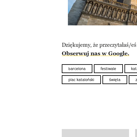
Dziękujemy, że przeczytałaś/eś
Obserwuj nas w Google.
barcelona
festiwale
kat
plac kataloński
święta