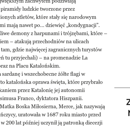
największym zachwytem podziwiają
i piramidy ludzkie tworzone przez
onych atletów, które stały się narodowym
i mają nawet po... dziewięć „kondygnacji”.
zliwe demony z harpunami i trójzębami, które –
iem – atakują przechodniów na ulicach
 tam, gdzie najwięcej zagranicznych turystów
eń tu przyjechali) – na promenadzie La
oraz na Placu Katalońskim.
 sardanę i wszechobecne żółte flagi w
 katalońska oprawa święta, które przybrało
kaniem przez Katalonię jej autonomii
simusa Franco, dyktatora Hiszpanii.
Matka Boska Miłosierna, Merce, jak nazywają
alończycy, uratowała w 1687 roku miasto przed
w 200 lat później uczynił ją patronką diecezji