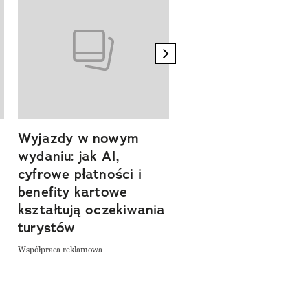
next element
Wyjazdy w nowym
Tam, gdzie kończy 
wydaniu: jak AI,
asfalt, zaczyna się
cyfrowe płatności i
spokój. Wyrusz
benefity kartowe
szlakiem miejsc, kt
kształtują oczekiwania
pozwalają zwolnić 
turystów
odkrywać Polskę bl
natury
Współpraca reklamowa
Współpraca reklamowa