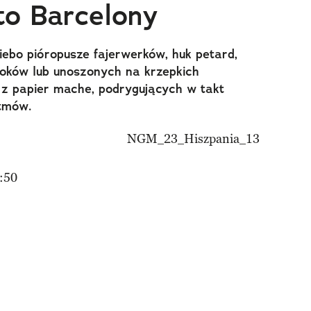
to Barcelony
iebo pióropusze fajerwerków, huk petard,
oków lub unoszonych na krzepkich
 z papier mache, podrygujących w takt
tmów.
:50