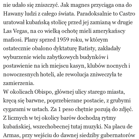
nie udało się zniszczyć. Jak magnes przyciąga ona do
Hawany ludzi z całego świata. Paradoksalnie to Castro
uratował kubańską stolicę przed jej zamianą w drugie
Las Vegas, na co wielką ochotę mieli amerykańscy
mafiosi. Plany sprzed 1959 roku, w którym
ostatecznie obalono dyktaturę Batisty, zakładały
wyburzenie wielu zabytkowych budynków i
postawienie na ich miejscu kasyn, klubów nocnych i
nowoczesnych hoteli, ale rewolucja zniweczyła te
zamierzenia.
W okolicach Obispo, głównej ulicy starego miasta,
kręcą się barwne, poprzebierane postacie, z grubymi
cygarami w ustach. Za 1 peso chętnie pozują do zdjęć.
Z licznych w tej okolicy barów dochodzą rytmy
kubańskiej, wszechobecnej tutaj muzyki. Na placu de
Armas, przy wejściu do dawnej siedziby gubernatorów