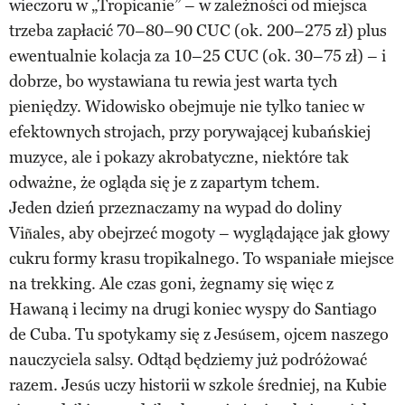
wieczoru w „Tropicanie” – w zależności od miejsca
trzeba zapłacić 70–80–90 CUC (ok. 200–275 zł) plus
ewentualnie kolacja za 10–25 CUC (ok. 30–75 zł) – i
dobrze, bo wystawiana tu rewia jest warta tych
pieniędzy. Widowisko obejmuje nie tylko taniec w
efektownych strojach, przy porywającej kubańskiej
muzyce, ale i pokazy akrobatyczne, niektóre tak
odważne, że ogląda się je z zapartym tchem.
Jeden dzień przeznaczamy na wypad do doliny
Viñales, aby obejrzeć mogoty – wyglądające jak głowy
cukru formy krasu tropikalnego. To wspaniałe miejsce
na trekking. Ale czas goni, żegnamy się więc z
Hawaną i lecimy na drugi koniec wyspy do Santiago
de Cuba. Tu spotykamy się z Jesúsem, ojcem naszego
nauczyciela salsy. Odtąd będziemy już podróżować
razem. Jesús uczy historii w szkole średniej, na Kubie