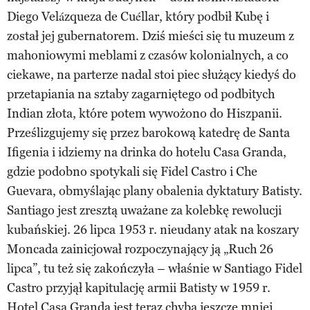
Diego Velázqueza de Cuéllar, który podbił Kubę i
został jej gubernatorem. Dziś mieści się tu muzeum z
mahoniowymi meblami z czasów kolonialnych, a co
ciekawe, na parterze nadal stoi piec służący kiedyś do
przetapiania na sztaby zagarniętego od podbitych
Indian złota, które potem wywożono do Hiszpanii.
Prześlizgujemy się przez barokową katedrę de Santa
Ifigenia i idziemy na drinka do hotelu Casa Granda,
gdzie podobno spotykali się Fidel Castro i Che
Guevara, obmyślając plany obalenia dyktatury Batisty.
Santiago jest zresztą uważane za kolebkę rewolucji
kubańskiej. 26 lipca 1953 r. nieudany atak na koszary
Moncada zainicjował rozpoczynający ją „Ruch 26
lipca”, tu też się zakończyła – właśnie w Santiago Fidel
Castro przyjął kapitulację armii Batisty w 1959 r.
Hotel Casa Granda jest teraz chyba jeszcze mniej