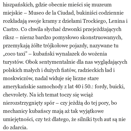
hiszpańskich, gdzie obecnie mieści się muzeum
miejskie – Museo de la Ciudad, bukiniści codziennie
rozkładają swoje kramy z dziełami Trockiego, Lenina i
Castro. Co chwila słychać dzwonki przejeżdżających
riksz – nieraz bardzo pomysłowo skonstruowanych,
przemykają żółte trójkołowe pojazdy, nazywane tu
„coco taxi” – kubański wynalazek do wożenia
turystów. Obok sentymentalnie dla nas wyglądających
polskich małych i dużych fiatów, radzieckich ład i
moskwiczów, nadal widuje się liczne stare
amerykańskie samochody z lat 40 i 50.: fordy, buicki,
chevrolety. Na ich temat toczy się wciąż
nierozstrzygnięty spór – czy jeżdżą do tej pory, bo
mechanicy kubańscy mają aż tak wyjątkowe
umiejętności, czy też dlatego, że silniki tych aut są nie
do zdarcia.