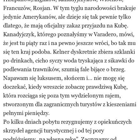
Francuzów, Rosjan. W tym tyglu narodowości brakuje
jedynie Amerykanów, ale dzieje się tak pewnie tylko
dlatego, że mają oficjalny zakaz przyjazdu na Kubę.
Kanadyjczyk, którego poznałyśmy w Varadero, mówi,
że jest tu piąty raz i na pewno jeszcze wróci, bo tak mu
się ten kraj podoba. Kelner dyskretnie zbiera szklanki
po drinkach, cicho syczy woda tryskająca z sikawki do
podlewania trawników, szumią fale bijące o brzeg.
Napawam się luksusem, słońcem i… nie mogę się
doczekać, kiedy wreszcie zobaczę prawdziwą Kubę,
która rozciąga się poza tym wydzielonym rajem,
stworzonym dla zagranicznych turystów z kieszeniami
pełnymi pieniędzy.
Po kilku dniach pobytu rezygnujemy z opiekuńczych
skrzydeł agencji turystycznej i od tej pory
podróżujemy „na własną rękę”. Zaczynamy od