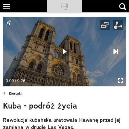
Skip
to
NATIONAL GEOGRAPHIC
main
content
TRAVELER
PODCASTY
Sklep
Newsletter
0:00 / 0:26
Cuda Polski
Kierunki
Wielki Konkurs Fotograficzny
Kuba - podróż życia
Trendbook Podróżniczy
Rewolucja kubańska uratowała Hawanę przed jej
Polecane
zamianą w drugie Las Vegas.