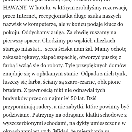
HAWANY. W hotelu, w którym zrobiłyśmy rezerwację
przez Internet, recepcjonistka długo szuka naszych
nazwisk w komputerze, ale w końcu podaje klucz do
pokoju. Oddychamy z ulgą. Za chwilę ruszamy na
pierwszy spacer. Chodzimy po wąskich uliczkach
starego miasta i… serca ściska nam żal. Mamy ochotę
zakasać rękawy, złapać szpachlę, otworzyć puszkę z
farbą i wziąć się do roboty. Tyle przepięknych domów
znajduje się w opłakanym stanie! Odpada z nich tynk,
łuszczy się farba, ściany są szaro-czarne, oblepione
brudem. Z pewnością nikt nie odnawiał tych
budynków przez co najmniej 50 lat. Dziś
przypominają rudery, a nie zabytki, które powinny być
podziwiane. Patrzymy na odrapane klatki schodowe z
wyszczerbionymi schodami, na dykty umieszczone w
oknach zamiast szyb. Widać, że mieszkania są