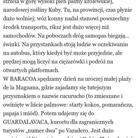
strzela w górę wysoki pień palmy królewskiej,
narodowej rośliny Kuby. Tu, na prowincji, czas płynie
dużo wolniej; wóz konny nadal stanowi powszechny
środek transportu, riksz jest dużo więcej niż
samochodów. Na poboczach dróg samopas biegają…
świnki. Na przystankach stoją ludzie w oczekiwaniu
na autobus, który kiedyś być może przyjedzie, ale
prędzej mogą liczyć na ciężarówki i podróż na
otwartych platformach.
W BARACOA spędzamy dzień na uroczej małej plaży
de la Maguana, gdzie zajadamy się tutejszym
przysmakiem o nazwie cucurucho (to zmieszane i
owinięte w liście palmowe: starty kokos, pomarańcza,
papaja i miód). Potem udajemy się do
GUARDALAVACA, kurortu dla zagranicznych
turystów „numer dwa” po Varadero. Jest dużo