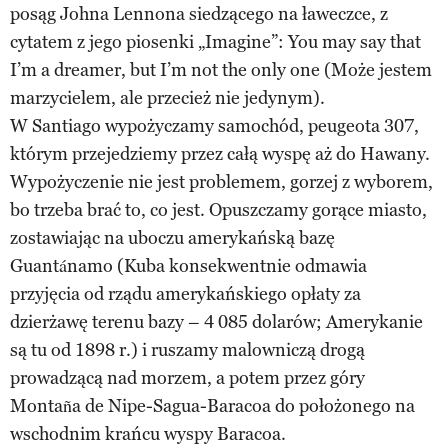
posąg Johna Lennona siedzącego na ławeczce, z
cytatem z jego piosenki „Imagine”: You may say that
I’m a dreamer, but I’m not the only one (Może jestem
marzycielem, ale przecież nie jedynym).
W Santiago wypożyczamy samochód, peugeota 307,
którym przejedziemy przez całą wyspę aż do Hawany.
Wypożyczenie nie jest problemem, gorzej z wyborem,
bo trzeba brać to, co jest. Opuszczamy gorące miasto,
zostawiając na uboczu amerykańską bazę
Guantánamo (Kuba konsekwentnie odmawia
przyjęcia od rządu amerykańskiego opłaty za
dzierżawę terenu bazy – 4 085 dolarów; Amerykanie
są tu od 1898 r.) i ruszamy malowniczą drogą
prowadzącą nad morzem, a potem przez góry
Montaña de Nipe-Sagua-Baracoa do położonego na
wschodnim krańcu wyspy Baracoa.