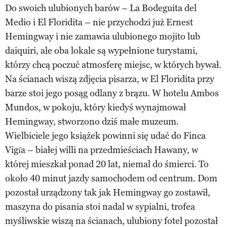
Do swoich ulubionych barów – La Bodeguita del
Medio i El Floridita – nie przychodzi już Ernest
Hemingway i nie zamawia ulubionego mojito lub
daiquiri, ale oba lokale są wypełnione turystami,
którzy chcą poczuć atmosferę miejsc, w których bywał.
Na ścianach wiszą zdjęcia pisarza, w El Floridita przy
barze stoi jego posąg odlany z brązu. W hotelu Ambos
Mundos, w pokoju, który kiedyś wynajmował
Hemingway, stworzono dziś małe muzeum.
Wielbiciele jego książek powinni się udać do Finca
Vigía – białej willi na przedmieściach Hawany, w
której mieszkał ponad 20 lat, niemal do śmierci. To
około 40 minut jazdy samochodem od centrum. Dom
pozostał urządzony tak jak Hemingway go zostawił,
maszyna do pisania stoi nadal w sypialni, trofea
myśliwskie wiszą na ścianach, ulubiony fotel pozostał