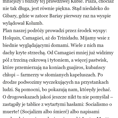
mniejszy i bliższy tej prawdziwej Kubie. Plaża, chociaż
nie tak długa, jest równie piękna. Stąd niedaleko do
Gibary, gdzie w zatoce Bariay pierwszy raz na wyspie
wylądował Kolumb.
Plan naszej podróży prowadzi przez środek wyspy:
Holquín, Camagüei, aż do Trinidadu. Mijamy wsie z
biednie wyglądającymi domami. Wiele z nich ma
dachy kryte strzechą. Od Camagüei mniej już widzimy
pól z trzciną cukrową i tytoniem, a więcej pastwisk,
które przemierzają na koniach guajiros, kubańscy
chłopi – farmerzy w słomianych kapeluszach. Po
drodze podwozimy wyczekujących na przystankach
ludzi. Są pomocni, bo pokazują nam, którędy jechać.
O drogowskazach jakoś jeszcze nikt tu nie pomyślał –
zastąpiły je tablice z wytartymi hasłami: Socialismo o
muerte! (Socjalizm albo śmierć) albo napisami