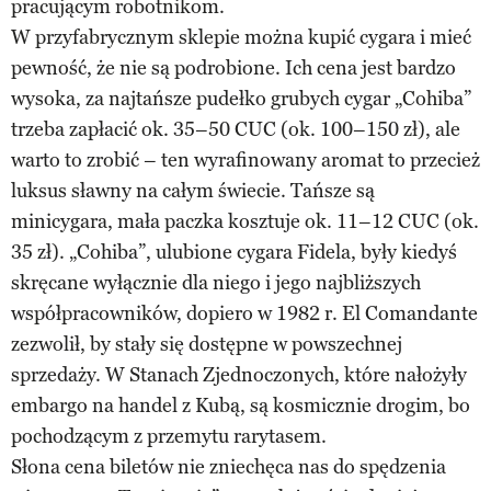
pracującym robotnikom.
W przyfabrycznym sklepie można kupić cygara i mieć
pewność, że nie są podrobione. Ich cena jest bardzo
wysoka, za najtańsze pudełko grubych cygar „Cohiba”
trzeba zapłacić ok. 35–50 CUC (ok. 100–150 zł), ale
warto to zrobić – ten wyrafinowany aromat to przecież
luksus sławny na całym świecie. Tańsze są
minicygara, mała paczka kosztuje ok. 11–12 CUC (ok.
35 zł). „Cohiba”, ulubione cygara Fidela, były kiedyś
skręcane wyłącznie dla niego i jego najbliższych
współpracowników, dopiero w 1982 r. El Comandante
zezwolił, by stały się dostępne w powszechnej
sprzedaży. W Stanach Zjednoczonych, które nałożyły
embargo na handel z Kubą, są kosmicznie drogim, bo
pochodzącym z przemytu rarytasem.
Słona cena biletów nie zniechęca nas do spędzenia