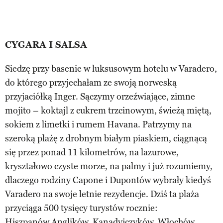
CYGARA I SALSA
Siedzę przy basenie w luksusowym hotelu w Varadero,
do którego przyjechałam ze swoją norweską
przyjaciółką Inger. Sączymy orzeźwiające, zimne
mojito – koktajl z cukrem trzcinowym, świeżą miętą,
sokiem z limetki i rumem Havana. Patrzymy na
szeroką plażę z drobnym białym piaskiem, ciągnącą
się przez ponad 11 kilometrów, na lazurowe,
kryształowo czyste morze, na palmy i już rozumiemy,
dlaczego rodziny Capone i Dupontów wybrały kiedyś
Varadero na swoje letnie rezydencje. Dziś ta plaża
przyciąga 500 tysięcy turystów rocznie:
Hiszpanów,Anglików, Kanadyjczyków, Włochów,