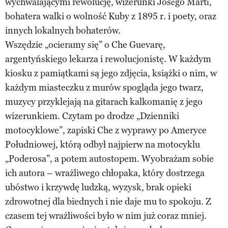
wychwalającymi rewolucję, wizerunki Joségo Martí,
bohatera walki o wolność Kuby z 1895 r. i poety, oraz
innych lokalnych bohaterów.
Wszędzie „ocieramy się” o Che Guevarę,
argentyńskiego lekarza i rewolucjonistę. W każdym
kiosku z pamiątkami są jego zdjęcia, książki o nim, w
każdym miasteczku z murów spogląda jego twarz,
muzycy przyklejają na gitarach kalkomanię z jego
wizerunkiem. Czytam po drodze „Dzienniki
motocyklowe”, zapiski Che z wyprawy po Ameryce
Południowej, którą odbył najpierw na motocyklu
„Poderosa”, a potem autostopem. Wyobrażam sobie
ich autora – wrażliwego chłopaka, który dostrzega
ubóstwo i krzywdę ludzką, wyzysk, brak opieki
zdrowotnej dla biednych i nie daje mu to spokoju. Z
czasem tej wrażliwości było w nim już coraz mniej.