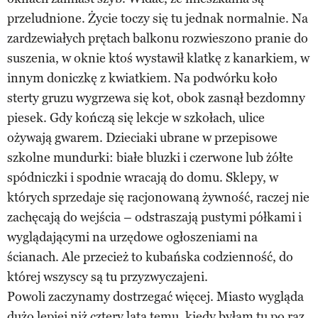
przeludnione. Życie toczy się tu jednak normalnie. Na
zardzewiałych prętach balkonu rozwieszono pranie do
suszenia, w oknie ktoś wystawił klatkę z kanarkiem, w
innym doniczkę z kwiatkiem. Na podwórku koło
sterty gruzu wygrzewa się kot, obok zasnął bezdomny
piesek. Gdy kończą się lekcje w szkołach, ulice
ożywają gwarem. Dzieciaki ubrane w przepisowe
szkolne mundurki: białe bluzki i czerwone lub żółte
spódniczki i spodnie wracają do domu. Sklepy, w
których sprzedaje się racjonowaną żywność, raczej nie
zachęcają do wejścia – odstraszają pustymi półkami i
wyglądającymi na urzędowe ogłoszeniami na
ścianach. Ale przecież to kubańska codzienność, do
której wszyscy są tu przyzwyczajeni.
Powoli zaczynamy dostrzegać więcej. Miasto wygląda
dużo lepiej niż cztery lata temu, kiedy byłam tu po raz