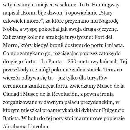
w tym samym miejscu w salonie. To tu Hemingway
napisał „Komu bije dzwon” i opowiadanie „Stary
człowiek i morze”, za które przyznano mu Nagrodę
Nobla, a wyspę pokochał jak swoją drugą ojczyznę.
Zaliczamy kolejne atrakcje turystyczne: Fort del
Morro, który kiedyś bronił dostępu do portu i miasta.
Co noc zamykano go, rozciągając poprzez zatokę do
drugiego fortu – La Punta – 250-metrowy łańcuch. Tej
przeszkody nie mógł pokonać żaden statek. Teraz co
wieczór odbywa się tu – już tylko dla turystów –
ceremonia zamknięcia fortu. Zwiedzamy Museo de la
Ciudad i Museo de la Revolución, z pewną ironią
zorganizowane w dawnym pałacu prezydenckim, w
którym mieszkał proamerykański dyktator Fulgencio
Batista. W holu do tej pory stoi marmurowe popiersie
Abrahama Lincolna.