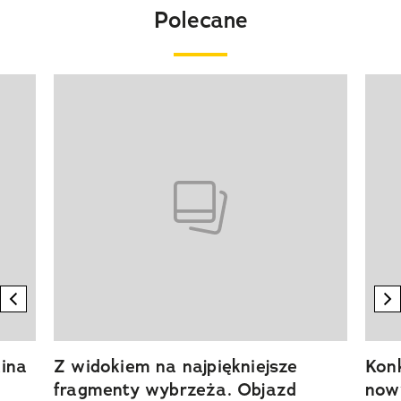
Polecane
Pokazywanie elementu 1 z 20
previous element
n
ina
Z widokiem na najpiękniejsze
Kon
fragmenty wybrzeża. Objazd
now