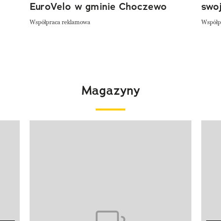
EuroVelo w gminie Choczewo
swoj
Współpraca reklamowa
Współp
Magazyny
Pokazywanie elementu 1 z 4