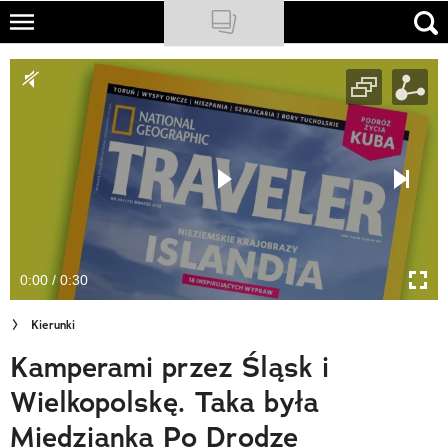
Skip
to
NATIONAL GEOGRAPHIC
main
content
TRAVELER
PODCASTY
Sklep
Newsletter
0:00 / 0:30
Cuda Polski
Kierunki
Wielki Konkurs Fotograficzny
Kamperami przez Śląsk i
Trendbook Podróżniczy
Wielkopolskę. Taka była
Polecane
Miedzianka Po Drodze