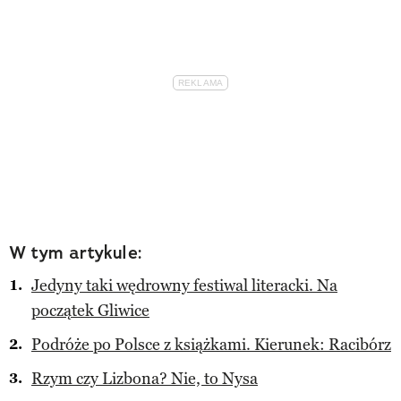
W tym artykule:
Jedyny taki wędrowny festiwal literacki. Na
początek Gliwice
Podróże po Polsce z książkami. Kierunek: Racibórz
Rzym czy Lizbona? Nie, to Nysa