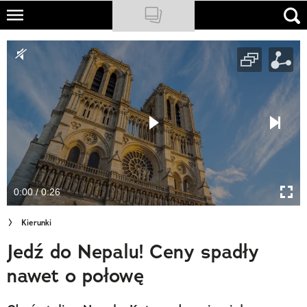
Skip
to
NATIONAL GEOGRAPHIC
main
content
TRAVELER
PODCASTY
Sklep
Newsletter
0:00 / 0:26
Cuda Polski
Kierunki
Wielki Konkurs Fotograficzny
Jedź do Nepalu! Ceny spadły
Trendbook Podróżniczy
nawet o połowę
Polecane