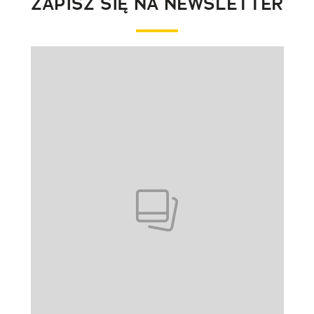
ZAPISZ SIĘ NA NEWSLETTER
Pokazywanie elementu 1 z 1