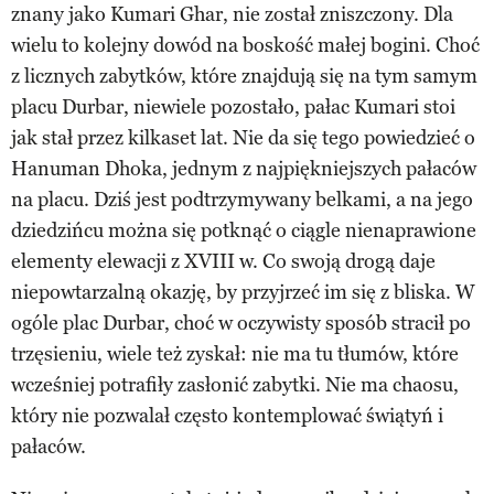
znany jako Kumari Ghar, nie został zniszczony. Dla
wielu to kolejny dowód na boskość małej bogini. Choć
z licznych zabytków, które znajdują się na tym samym
placu Durbar, niewiele pozostało, pałac Kumari stoi
jak stał przez kilkaset lat. Nie da się tego powiedzieć o
Hanuman Dhoka, jednym z najpiękniejszych pałaców
na placu. Dziś jest podtrzymywany belkami, a na jego
dziedzińcu można się potknąć o ciągle nienaprawione
elementy elewacji z XVIII w. Co swoją drogą daje
niepowtarzalną okazję, by przyjrzeć im się z bliska. W
ogóle plac Durbar, choć w oczywisty sposób stracił po
trzęsieniu, wiele też zyskał: nie ma tu tłumów, które
wcześniej potrafiły zasłonić zabytki. Nie ma chaosu,
który nie pozwalał często kontemplować świątyń i
pałaców.