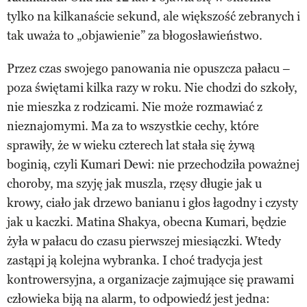
tylko na kilkanaście sekund, ale większość zebranych i
tak uważa to „objawienie” za błogosławieństwo.
Przez czas swojego panowania nie opuszcza pałacu –
poza świętami kilka razy w roku. Nie chodzi do szkoły,
nie mieszka z rodzicami. Nie może rozmawiać z
nieznajomymi. Ma za to wszystkie cechy, które
sprawiły, że w wieku czterech lat stała się żywą
boginią, czyli Kumari Dewi: nie przechodziła poważnej
choroby, ma szyję jak muszla, rzęsy długie jak u
krowy, ciało jak drzewo banianu i głos łagodny i czysty
jak u kaczki. Matina Shakya, obecna Kumari, będzie
żyła w pałacu do czasu pierwszej miesiączki. Wtedy
zastąpi ją kolejna wybranka. I choć tradycja jest
kontrowersyjna, a organizacje zajmujące się prawami
człowieka biją na alarm, to odpowiedź jest jedna: