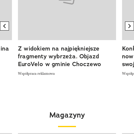
previous element
n
ina
Z widokiem na najpiękniejsze
Kon
fragmenty wybrzeża. Objazd
now
EuroVelo w gminie Choczewo
swoj
Współpraca reklamowa
Współp
Magazyny