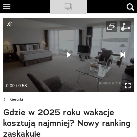
Skip
to
NATIONAL GEOGRAPHIC
main
content
TRAVELER
PODCASTY
Sklep
Newsletter
0:00 / 0:58
Cuda Polski
Kierunki
Wielki Konkurs Fotograficzny
Gdzie w 2025 roku wakacje
Trendbook Podróżniczy
kosztują najmniej? Nowy ranking
Polecane
zaskakuje