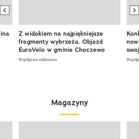
previous element
n
ina
Z widokiem na najpiękniejsze
Kon
fragmenty wybrzeża. Objazd
now
EuroVelo w gminie Choczewo
swoj
Współpraca reklamowa
Współp
Magazyny
Pokazywanie elementu 1 z 4