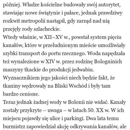
później. Władze kościelne budowały swój autorytet,
stawiając nowe świątynie i pałace, jednak prawdziwy
rozkwit metropolii nastąpił, gdy zarząd nad nią
przejęły rody szlacheckie.
Wtedy właśnie, w XII–XV w., powstał system pięciu
kanałów, które w przeludnionym mieście umożliwiały
szybki transport do portu rzecznego. Woda napędzała
też wynalezione w XIV w. przez rodzinę Bologninich
maszyny tkackie do produkcji jedwabiu.
Wyznacznikiem jego jakości niech będzie fakt, że
tkaniny wędrowały na Bliski Wschód i były tam
bardzo cenione.
Teraz jednak żadnej wody w Bolonii nie widać. Kanały
zostały przykryte – uwaga – w latach 50. XX w. W ich
miejscu pojawiły się ulice i parkingi. Dwa lata temu
burmistrz zapowiedział akcję odkrywania kanałów, ale