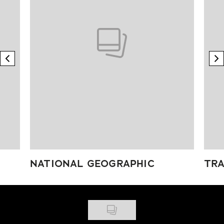
previous element
n
NATIONAL GEOGRAPHIC
TRA