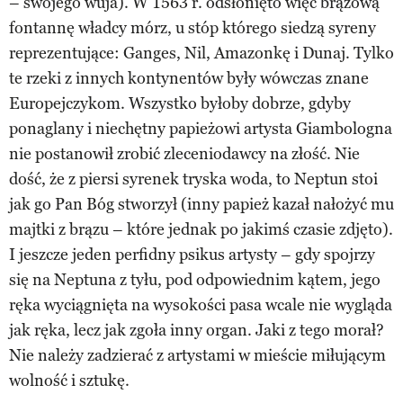
– swojego wuja). W 1563 r. odsłonięto więc brązową
fontannę władcy mórz, u stóp którego siedzą syreny
reprezentujące: Ganges, Nil, Amazonkę i Dunaj. Tylko
te rzeki z innych kontynentów były wówczas znane
Europejczykom. Wszystko byłoby dobrze, gdyby
ponaglany i niechętny papieżowi artysta Giambologna
nie postanowił zrobić zleceniodawcy na złość. Nie
dość, że z piersi syrenek tryska woda, to Neptun stoi
jak go Pan Bóg stworzył (inny papież kazał nałożyć mu
majtki z brązu – które jednak po jakimś czasie zdjęto).
I jeszcze jeden perfidny psikus artysty – gdy spojrzy
się na Neptuna z tyłu, pod odpowiednim kątem, jego
ręka wyciągnięta na wysokości pasa wcale nie wygląda
jak ręka, lecz jak zgoła inny organ. Jaki z tego morał?
Nie należy zadzierać z artystami w mieście miłującym
wolność i sztukę.