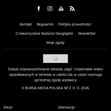
Visit us on Facebook
Visit us on Instagram
Visit us on Youtube
Visit us on Rss
Kontakt
Regulamin
Polityka prywatności
O towarzystwie National Geographic
Newsletter
Moje zgody
Dalsze rozpowszechnianie tekstów, zdjęć i materiałów wideo
opublikowanych w serwisie w całości lub w części wymaga
uprzedniej zgody wydawcy.
©
BURDA MEDIA POLSKA SP. Z O. O. 2026
Elle.pl
Glamour.pl