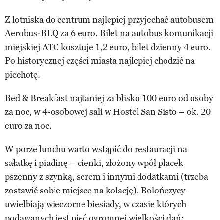
Z lotniska do centrum najlepiej przyjechać autobusem
Aerobus-BLQ za 6 euro. Bilet na autobus komunikacji
miejskiej ATC kosztuje 1,2 euro, bilet dzienny 4 euro.
Po historycznej części miasta najlepiej chodzić na
piechotę.
Bed & Breakfast najtaniej za blisko 100 euro od osoby
za noc, w 4-osobowej sali w Hostel San Sisto – ok. 20
euro za noc.
W porze lunchu warto wstąpić do restauracji na
sałatkę i piadinę – cienki, złożony wpół placek
pszenny z szynką, serem i innymi dodatkami (trzeba
zostawić sobie miejsce na kolację). Bolończycy
uwielbiają wieczorne biesiady, w czasie których
podawanych jest pięć ogromnej wielkości dań: