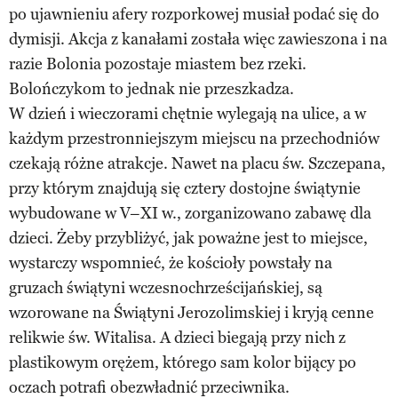
po ujawnieniu afery rozporkowej musiał podać się do
dymisji. Akcja z kanałami została więc zawieszona i na
razie Bolonia pozostaje miastem bez rzeki.
Bolończykom to jednak nie przeszkadza.
W dzień i wieczorami chętnie wylegają na ulice, a w
każdym przestronniejszym miejscu na przechodniów
czekają różne atrakcje. Nawet na placu św. Szczepana,
przy którym znajdują się cztery dostojne świątynie
wybudowane w V–XI w., zorganizowano zabawę dla
dzieci. Żeby przybliżyć, jak poważne jest to miejsce,
wystarczy wspomnieć, że kościoły powstały na
gruzach świątyni wczesnochrześcijańskiej, są
wzorowane na Świątyni Jerozolimskiej i kryją cenne
relikwie św. Witalisa. A dzieci biegają przy nich z
plastikowym orężem, którego sam kolor bijący po
oczach potrafi obezwładnić przeciwnika.