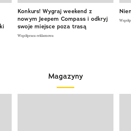
Konkurs! Wygraj weekend z
Niem
nowym Jeepem Compass i odkryj
Współp
ki
swoje miejsce poza trasą
Współpraca reklamowa
Magazyny
Pokazywanie elementu 1 z 4