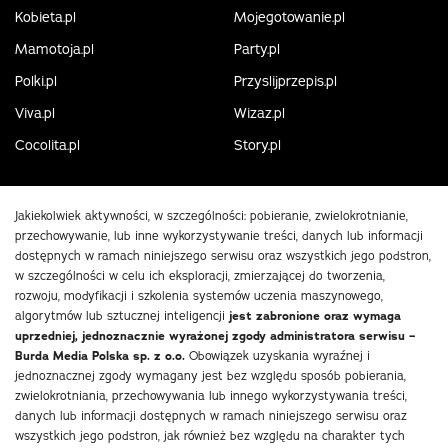
Kobieta.pl
Mojegotowanie.pl
Mamotoja.pl
Party.pl
Polki.pl
Przyslijprzepis.pl
Viva.pl
Wizaz.pl
Cocolita.pl
Story.pl
Jakiekolwiek aktywności, w szczególności: pobieranie, zwielokrotnianie,
przechowywanie, lub inne wykorzystywanie treści, danych lub informacji
dostępnych w ramach niniejszego serwisu oraz wszystkich jego podstron,
w szczególności w celu ich eksploracji, zmierzającej do tworzenia,
rozwoju, modyfikacji i szkolenia systemów uczenia maszynowego,
algorytmów lub sztucznej inteligencji
jest zabronione oraz wymaga
uprzedniej, jednoznacznie wyrażonej zgody administratora serwisu –
Burda Media Polska sp. z o.o.
Obowiązek uzyskania wyraźnej i
jednoznacznej zgody wymagany jest bez względu sposób pobierania,
zwielokrotniania, przechowywania lub innego wykorzystywania treści,
danych lub informacji dostępnych w ramach niniejszego serwisu oraz
wszystkich jego podstron, jak również bez względu na charakter tych