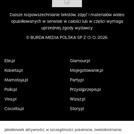
Dalsze rozpowszechnianie tekstów, zdjęć i materiałów wideo
opublikowanych w serwisie w całości lub w części wymaga
uprzedniej zgody wydawcy.
©
BURDA MEDIA POLSKA SP. Z O. O. 2026
Elle.pl
Glamour.pl
Kobieta.pl
Mojegotowanie.pl
Mamotoja.pl
Party.pl
Polki.pl
Przyslijprzepis.pl
Viva.pl
Wizaz.pl
Cocolita.pl
Story.pl
Jakiekolwiek aktywności, w szczególności: pobieranie, zwielokrotnianie,