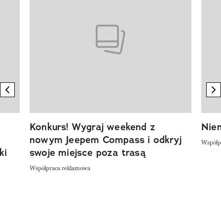
previous element
n
Konkurs! Wygraj weekend z
Niem
nowym Jeepem Compass i odkryj
Współp
ki
swoje miejsce poza trasą
Współpraca reklamowa