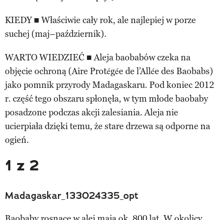
KIEDY ■ Właściwie cały rok, ale najlepiej w porze
suchej (maj–październik).
WARTO WIEDZIEĆ ■ Aleja baobabów czeka na
objęcie ochroną (Aire Protégée de l’Allée des Baobabs)
jako pomnik przyrody Madagaskaru. Pod koniec 2012
r. część tego obszaru spłonęła, w tym młode baobaby
posadzone podczas akcji zalesiania. Aleja nie
ucierpiała dzięki temu, że stare drzewa są odporne na
ogień.
1 z 2
Madagaskar_133024335_opt
Baobaby rosnące w alei mają ok. 800 lat. W okolicy