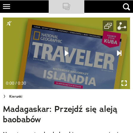
Skip
to
NATIONAL GEOGRAPHIC
main
content
TRAVELER
PODCASTY
Sklep
Newsletter
0:00 / 0:30
Cuda Polski
Kierunki
Wielki Konkurs Fotograficzny
Madagaskar: Przejdź się aleją
Trendbook Podróżniczy
baobabów
Polecane