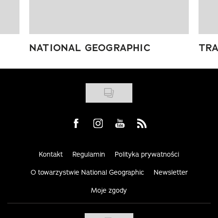
NATIONAL GEOGRAPHIC
TRA
Visit us on Facebook
Visit us on Instagram
Visit us on Youtube
Visit us on Rss
Kontakt
Regulamin
Polityka prywatności
O towarzystwie National Geographic
Newsletter
Moje zgody