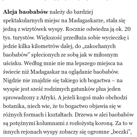
Aleja baobabów
należy do bardziej
spektakularnych miejsc na Madagaskarze, stała się
jedną z wizytówek wyspy. Rocznie odwiedza ją ok. 20
tys. turystów. Większość przedłuża sobie wycieczkę i
jedzie kilka kilometrów dalej, do „zakochanych
baobabów” splecionych ze sobą jak w miłosnym
uścisku. Według mnie nie ma lepszego miejsca na
świecie niż Madagaskar na oglądanie baobabów.
Nigdzie nie znajdzie się takiego ich bogactwa – na
wyspie jest sześć rodzimych gatunków plus jeden
sprowadzony z Afryki. A jeżeli kogoś mało obchodzi
botanika, niech wie, że to bogactwo objawia się w
różnych formach i kształtach. Drzewa w alei baobabów
są potężnymi kolumnami z rozłożystą koroną. Za to w
innych rejonach wyspy zobaczy się ogromne „beczki”,