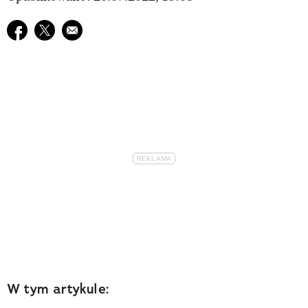
Udostępnij na facebook
Udostępnij na twitter
E-mail do przyjaciela
W tym artykule: