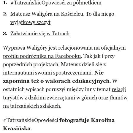
#TatrzańskieOpowiesći za półmetkiem
Mateusz Waligóra na Kościelcu. To dla niego
wyjątkowy szczyt
Załatwianie się w Tatrach
Wyprawa Waligóry jest relacjonowana na
oficjalnym
profilu podróżnika na Facebooku
. Tak jak i przy
poprzednich projektach, Mateusz dzieli się z
internautami swoimi spostrzeżeniami.
Nie
zapomina też o walorach edukacyjnych
. W
ostatnich wpisach poruszył między inny temat
relacji
turystów z dzikimi zwierzętami w górach
oraz
tłumów
na tatrzańskich szlakach
.
#TatrzańskieOpowieści
fotografuje Karolina
Krasińska
.