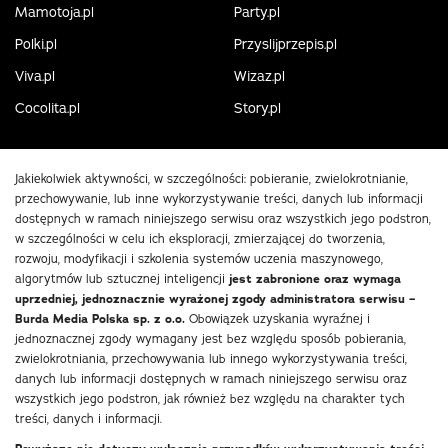
Mamotoja.pl
Party.pl
Polki.pl
Przyslijprzepis.pl
Viva.pl
Wizaz.pl
Cocolita.pl
Story.pl
Jakiekolwiek aktywności, w szczególności: pobieranie, zwielokrotnianie,
przechowywanie, lub inne wykorzystywanie treści, danych lub informacji
dostępnych w ramach niniejszego serwisu oraz wszystkich jego podstron,
w szczególności w celu ich eksploracji, zmierzającej do tworzenia,
rozwoju, modyfikacji i szkolenia systemów uczenia maszynowego,
algorytmów lub sztucznej inteligencji
jest zabronione oraz wymaga
uprzedniej, jednoznacznie wyrażonej zgody administratora serwisu –
Burda Media Polska sp. z o.o.
Obowiązek uzyskania wyraźnej i
jednoznacznej zgody wymagany jest bez względu sposób pobierania,
zwielokrotniania, przechowywania lub innego wykorzystywania treści,
danych lub informacji dostępnych w ramach niniejszego serwisu oraz
wszystkich jego podstron, jak również bez względu na charakter tych
treści, danych i informacji.