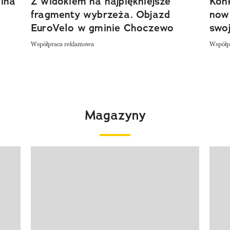
ina
Z widokiem na najpiękniejsze
Kon
fragmenty wybrzeża. Objazd
now
EuroVelo w gminie Choczewo
swoj
Współpraca reklamowa
Współp
Magazyny
Pokazywanie elementu 1 z 4