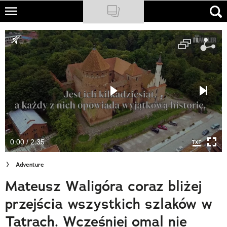
Skip
to
NATIONAL GEOGRAPHIC
main
content
TRAVELER
PODCASTY
Sklep
Newsletter
0:00 / 2:35
Cuda Polski
Adventure
Wielki Konkurs Fotograficzny
Mateusz Waligóra coraz bliżej
Trendbook Podróżniczy
przejścia wszystkich szlaków w
Polecane
Tatrach. Wcześniej omal nie