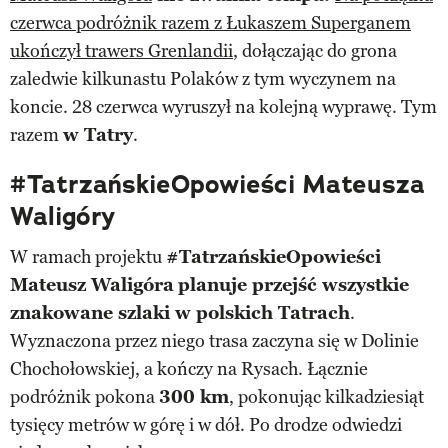
czerwca podróżnik razem z Łukaszem Superganem
ukończył trawers Grenlandii
, dołączając do grona
zaledwie kilkunastu Polaków z tym wyczynem na
koncie. 28 czerwca wyruszył na kolejną wyprawę. Tym
razem
w Tatry
.
#TatrzańskieOpowieści Mateusza
Waligóry
W ramach projektu
#TatrzańskieOpowieści
Mateusz Waligóra
planuje przejść wszystkie
znakowane szlaki w polskich Tatrach
.
Wyznaczona przez niego trasa zaczyna się w Dolinie
Chochołowskiej, a kończy na Rysach. Łącznie
podróżnik pokona
300 km
, pokonując kilkadziesiąt
tysięcy metrów w górę i w dół. Po drodze odwiedzi