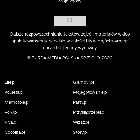
Moje zgody
Dalsze rozpowszechnianie tekstów, zdjęć i materiałów wideo
opublikowanych w serwisie w całości lub w części wymaga
uprzedniej zgody wydawcy.
©
BURDA MEDIA POLSKA SP. Z O. O. 2026
Elle.pl
Glamour.pl
Kobieta.pl
Mojegotowanie.pl
Mamotoja.pl
Party.pl
Polki.pl
Przyslijprzepis.pl
Viva.pl
Wizaz.pl
Cocolita.pl
Story.pl