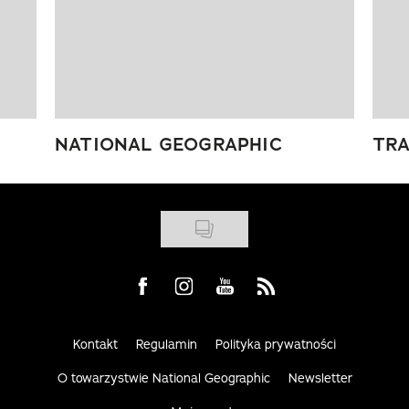
NATIONAL GEOGRAPHIC
TRA
Visit us on Facebook
Visit us on Instagram
Visit us on Youtube
Visit us on Rss
Kontakt
Regulamin
Polityka prywatności
O towarzystwie National Geographic
Newsletter