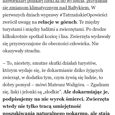
największej polskiej rzeki aż do jej ujścia, przyglądał
się zmianom klimatycznym nad Bałtykiem.
W
pierwszych dniach wyprawy #TatrzańskieOpowieści
zwrócił uwagę na
relacje w górach
. Te między
turystami i między ludźmi a zwierzętami. Po drodze
kilkukrotnie spotkał kozicę i lisa. Zwierzęta wydawały
się przyzwyczajone do obecności człowieka. Nie
okazywały strachu.
– To, niestety, smutne skutki działań turystów,
którym wydaje się, że dokarmianie dziko żyjących
zwierząt, w dodatku tym, czym żywią się ludzie, to
dobry pomysł – mówi Mateusz Waligóra. – Zgadzam
się, liski i jelonki są „słodkie”.
Ale dokarmiając je,
podpisujemy na nie wyrok śmierci. Zwierzęta
wtedy nie tylko tracą umiejętność
poszukiwania naturalnego pokarmu, ale stają