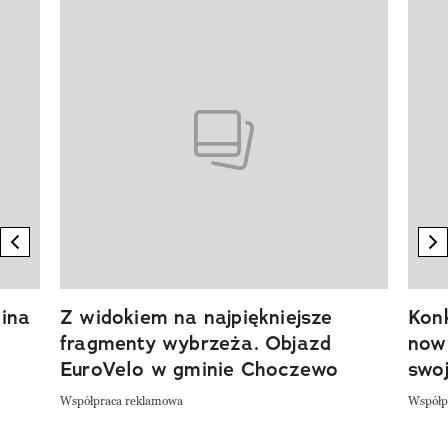
Pokazywanie elementu 1 z 20
previous element
n
ina
Z widokiem na najpiękniejsze
Kon
fragmenty wybrzeża. Objazd
now
EuroVelo w gminie Choczewo
swoj
Współpraca reklamowa
Współp