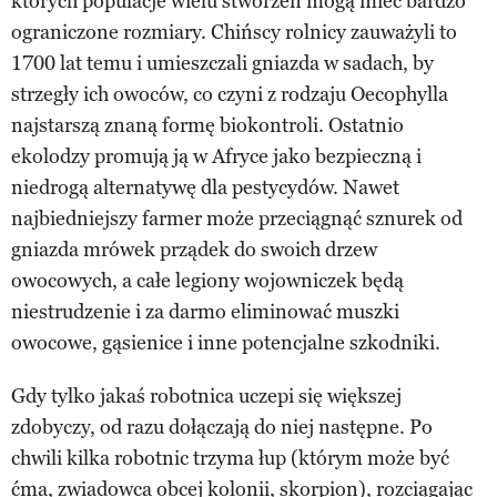
których populacje wielu stworzeń mogą mieć bardzo
ograniczone rozmiary. Chińscy rolnicy zauważyli to
1700 lat temu i umieszczali gniazda w sadach, by
strzegły ich owoców, co czyni z rodzaju Oecophylla
najstarszą znaną formę biokontroli. Ostatnio
ekolodzy promują ją w Afryce jako bezpieczną i
niedrogą alternatywę dla pestycydów. Nawet
najbiedniejszy farmer może przeciągnąć sznurek od
gniazda mrówek prządek do swoich drzew
owocowych, a całe legiony wojowniczek będą
niestrudzenie i za darmo eliminować muszki
owocowe, gąsienice i inne potencjalne szkodniki.
Gdy tylko jakaś robotnica uczepi się większej
zdobyczy, od razu dołączają do niej następne. Po
chwili kilka robotnic trzyma łup (którym może być
ćma, zwiadowca obcej kolonii, skorpion), rozciągając