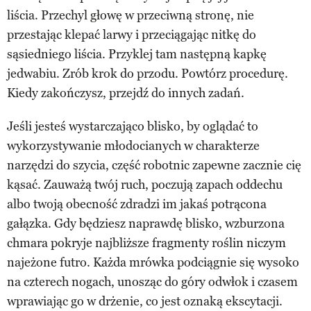
liścia. Przechyl głowę w przeciwną stronę, nie
przestając klepać larwy i przeciągając nitkę do
sąsiedniego liścia. Przyklej tam następną kapkę
jedwabiu. Zrób krok do przodu. Powtórz procedurę.
Kiedy zakończysz, przejdź do innych zadań.
Jeśli jesteś wystarczająco blisko, by oglądać to
wykorzystywanie młodocianych w charakterze
narzędzi do szycia, część robotnic zapewne zacznie cię
kąsać. Zauważą twój ruch, poczują zapach oddechu
albo twoją obecność zdradzi im jakaś potrącona
gałązka. Gdy będziesz naprawdę blisko, wzburzona
chmara pokryje najbliższe fragmenty roślin niczym
najeżone futro. Każda mrówka podciągnie się wysoko
na czterech nogach, unosząc do góry odwłok i czasem
wprawiając go w drżenie, co jest oznaką ekscytacji.