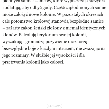
płodnych samic i samców, które wypuszczają skrzydła
i odlatują, aby odbyć gody. Część zapłodnionych samic
może założyć nowe kolonie. W pozostałych okresach
całe potomstwo królowej stanowią bezpłodne samice
– zażarty zakon żeński złożony z niemal identycznych
klonów. Patrolują terytorium swojej kolonii,
wyszukują i gromadzą pożywienie oraz toczą
bezwzględne boje z każdym intruzem, nie zważając na
jego rozmiary. W służbie jej wysokości i dla
przetrwania kolonii jako całości.