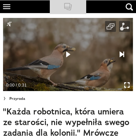
Skip
to
NATIONAL GEOGRAPHIC
main
content
TRAVELER
PODCASTY
Sklep
Newsletter
0:00 / 0:31
Cuda Polski
Przyroda
Wielki Konkurs Fotograficzny
"Każda robotnica, która umiera
Trendbook Podróżniczy
ze starości, nie wypełniła swego
Polecane
zadania dla kolonii." Mrówcze