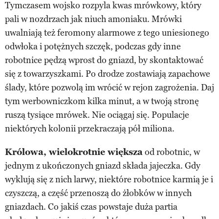
Tymczasem wojsko rozpyla kwas mrówkowy, który
pali w nozdrzach jak niuch amoniaku. Mrówki
uwalniają też feromony alarmowe z tego uniesionego
odwłoka i potężnych szczęk, podczas gdy inne
robotnice pędzą wprost do gniazd, by skontaktować
się z towarzyszkami. Po drodze zostawiają zapachowe
ślady, które pozwolą im wrócić w rejon zagrożenia. Daj
tym werbowniczkom kilka minut, a w twoją stronę
ruszą tysiące mrówek. Nie ociągaj się. Populacje
niektórych kolonii przekraczają pół miliona.
Królowa, wielokrotnie większa
od robotnic, w
jednym z ukończonych gniazd składa jajeczka. Gdy
wyklują się z nich larwy, niektóre robotnice karmią je i
czyszczą, a część przenoszą do żłobków w innych
gniazdach. Co jakiś czas powstaje duża partia