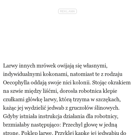
Larwy innych mrówek owijają się własnymi,
indywidualnymi kokonami, natomiast te z rodzaju
Oecophylla oddają swoje nici kolonii. Stojąc okrakiem
na szwie między liśćmi, dorosła robotnica klepie
czułkami główkę larwy, którą trzyma w szczękach,
każąc jej wydzielić jedwab z gruczołów ślinowych.
Gdyby istniała instrukcja działania dla robotnicy,
brzmiałaby następująco: Przechyl głowę w jedną
stronę. Poklep larwę. Przyklej kapkę jej jedwabiu do