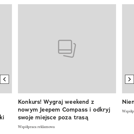
Pokazywanie elementu 1 z 20
previous element
n
Konkurs! Wygraj weekend z
Niem
nowym Jeepem Compass i odkryj
Współp
ki
swoje miejsce poza trasą
Współpraca reklamowa