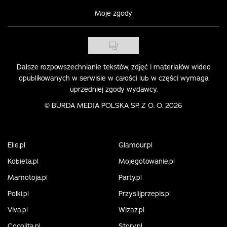
Moje zgody
Dalsze rozpowszechnianie tekstów, zdjęć i materiałów wideo
opublikowanych w serwisie w całości lub w części wymaga
uprzedniej zgody wydawcy.
©
BURDA MEDIA POLSKA SP. Z O. O. 2026
Elle.pl
Glamour.pl
Kobieta.pl
Mojegotowanie.pl
Mamotoja.pl
Party.pl
Polki.pl
Przyslijprzepis.pl
Viva.pl
Wizaz.pl
Cocolita.pl
Story.pl