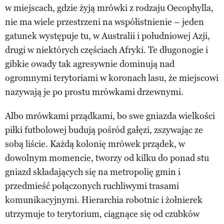
w miejscach, gdzie żyją mrówki z rodzaju Oecophylla,
nie ma wiele przestrzeni na współistnienie – jeden
gatunek występuje tu, w Australii i południowej Azji,
drugi w niektórych częściach Afryki. Te długonogie i
gibkie owady tak agresywnie dominują nad
ogromnymi terytoriami w koronach lasu, że miejscowi
nazywają je po prostu mrówkami drzewnymi.
Albo mrówkami prządkami, bo swe gniazda wielkości
piłki futbolowej budują pośród gałęzi, zszywając ze
sobą liście. Każdą kolonię mrówek prządek, w
dowolnym momencie, tworzy od kilku do ponad stu
gniazd składających się na metropolię gmin i
przedmieść połączonych ruchliwymi trasami
komunikacyjnymi. Hierarchia robotnic i żołnierek
utrzymuje to terytorium, ciągnące się od czubków