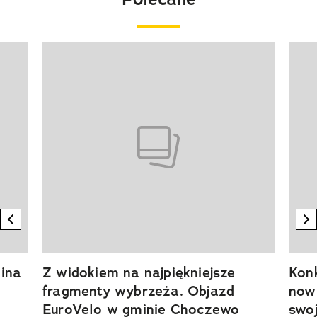
Pokazywanie elementu 1 z 20
previous element
n
ina
Z widokiem na najpiękniejsze
Kon
fragmenty wybrzeża. Objazd
now
EuroVelo w gminie Choczewo
swoj