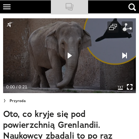
Skip
to
NATIONAL GEOGRAPHIC
main
content
TRAVELER
PODCASTY
Sklep
Newsletter
0:00 / 0:21
Cuda Polski
Przyroda
Wielki Konkurs Fotograficzny
Oto, co kryje się pod
Trendbook Podróżniczy
powierzchnią Grenlandii.
Polecane
Naukowcy zbadali to po raz