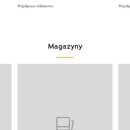
Współpraca reklamowa
Współp
Magazyny
Pokazywanie elementu 1 z 4