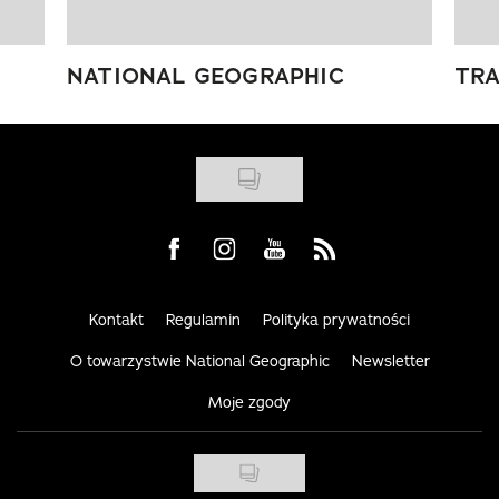
NATIONAL GEOGRAPHIC
TRA
Visit us on Facebook
Visit us on Instagram
Visit us on Youtube
Visit us on Rss
Kontakt
Regulamin
Polityka prywatności
O towarzystwie National Geographic
Newsletter
Moje zgody