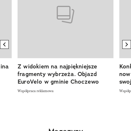
previous element
n
ina
Z widokiem na najpiękniejsze
Kon
fragmenty wybrzeża. Objazd
now
EuroVelo w gminie Choczewo
swoj
Współpraca reklamowa
Współp