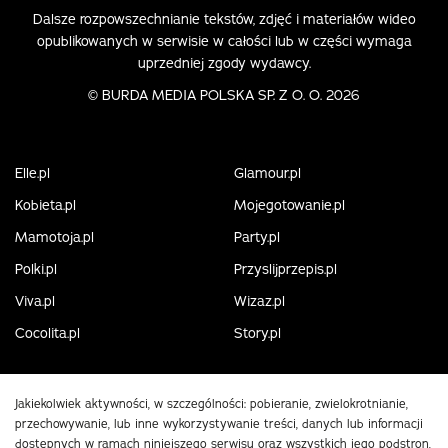
Dalsze rozpowszechnianie tekstów, zdjęć i materiałów wideo
opublikowanych w serwisie w całości lub w części wymaga
uprzedniej zgody wydawcy.
©
BURDA MEDIA POLSKA SP. Z O. O. 2026
Elle.pl
Glamour.pl
Kobieta.pl
Mojegotowanie.pl
Mamotoja.pl
Party.pl
Polki.pl
Przyslijprzepis.pl
Viva.pl
Wizaz.pl
Cocolita.pl
Story.pl
Jakiekolwiek aktywności, w szczególności: pobieranie, zwielokrotnianie,
przechowywanie, lub inne wykorzystywanie treści, danych lub informacji
dostępnych w ramach niniejszego serwisu oraz wszystkich jego podstron,