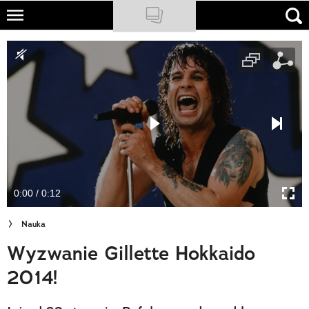
Skip
to
NATIONAL GEOGRAPHIC
main
content
TRAVELER
PODCASTY
Sklep
Newsletter
0:00 / 0:12
Cuda Polski
Nauka
Wielki Konkurs Fotograficzny
Wyzwanie Gillette Hokkaido
Trendbook Podróżniczy
2014!
Polecane