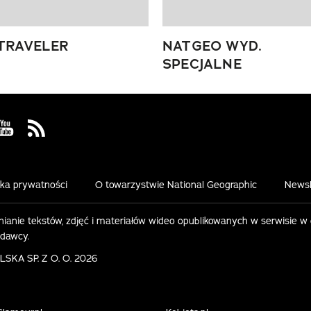
TRAVELER
NATGEO WYD.
SPECJALNE
 Facebook
us on Instagram
Visit us on Youtube
Visit us on Rss
yka prywatności
O towarzystwie National Geographic
Newsl
ianie tekstów, zdjęć i materiałów wideo opublikowanych w serwisie w
ydawcy.
KA SP. Z O. O. 2026