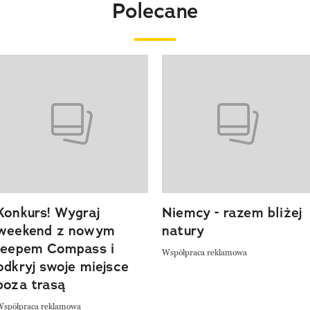
Polecane
o 4 z 20
Konkurs! Wygraj
Niemcy - razem bliżej
weekend z nowym
natury
Jeepem Compass i
Współpraca reklamowa
odkryj swoje miejsce
poza trasą
Współpraca reklamowa