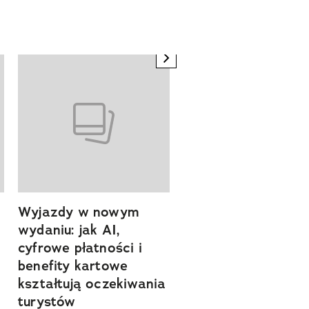
next element
Wyjazdy w nowym
Tam, gdzie kończy 
wydaniu: jak AI,
asfalt, zaczyna się
cyfrowe płatności i
spokój. Wyrusz
benefity kartowe
szlakiem miejsc, kt
kształtują oczekiwania
pozwalają zwolnić 
turystów
odkrywać Polskę bl