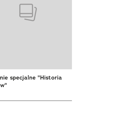
ie specjalne "Historia
ów"