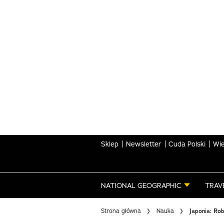
Skip
to
main
content
Sklep
Newsletter
Cuda Polski
Wie
NATIONAL GEOGRAPHIC
TRAV
Strona główna
Nauka
Japonia: Ro