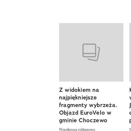
previous element
Pokazywanie elementów od 1 d
Z widokiem na
najpiękniejsze
fragmenty wybrzeża.
Objazd EuroVelo w
gminie Choczewo
Współpraca reklamowa