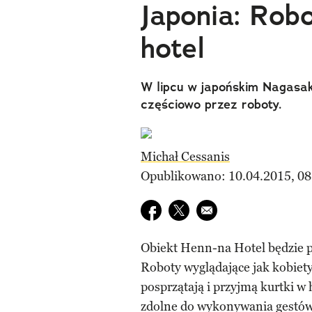
Japonia: Rob
hotel
W lipcu w japońskim Nagasak
częściowo przez roboty.
Michał Cessanis
Opublikowano: 10.04.2015, 08
Udostępnij na facebook
Udostępnij na twitter
E-mail do przyjaciela
Obiekt Henn-na Hotel będzie p
Roboty wyglądające jak kobiety
posprzątają i przyjmą kurtki w
zdolne do wykonywania gestó