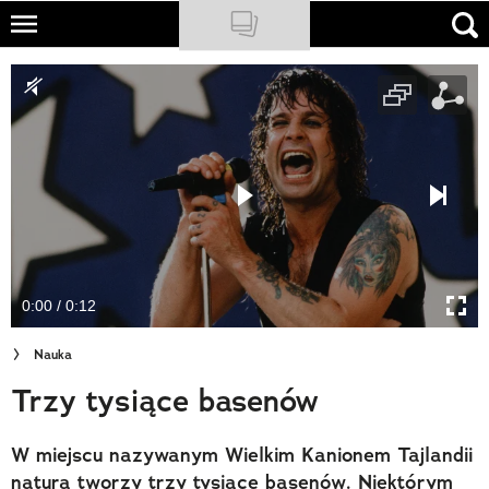
Skip
to
NATIONAL GEOGRAPHIC
main
content
TRAVELER
PODCASTY
Sklep
Newsletter
0:00 / 0:12
Cuda Polski
Nauka
Wielki Konkurs Fotograficzny
Trzy tysiące basenów
Trendbook Podróżniczy
W miejscu nazywanym Wielkim Kanionem Tajlandii
Polecane
natura tworzy trzy tysiące basenów. Niektórym