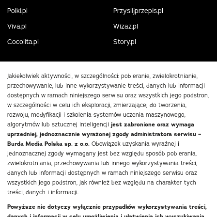
Polki.pl
Przyslijprzepis.pl
Viva.pl
Wizaz.pl
Cocolita.pl
Story.pl
Jakiekolwiek aktywności, w szczególności: pobieranie, zwielokrotnianie,
przechowywanie, lub inne wykorzystywanie treści, danych lub informacji
dostępnych w ramach niniejszego serwisu oraz wszystkich jego podstron,
w szczególności w celu ich eksploracji, zmierzającej do tworzenia,
rozwoju, modyfikacji i szkolenia systemów uczenia maszynowego,
algorytmów lub sztucznej inteligencji
jest zabronione oraz wymaga
uprzedniej, jednoznacznie wyrażonej zgody administratora serwisu –
Burda Media Polska sp. z o.o.
Obowiązek uzyskania wyraźnej i
jednoznacznej zgody wymagany jest bez względu sposób pobierania,
zwielokrotniania, przechowywania lub innego wykorzystywania treści,
danych lub informacji dostępnych w ramach niniejszego serwisu oraz
wszystkich jego podstron, jak również bez względu na charakter tych
treści, danych i informacji.
Powyższe nie dotyczy wyłącznie przypadków wykorzystywania treści,
danych i informacji w celu umożliwienia i ułatwienia ich wyszukiwania