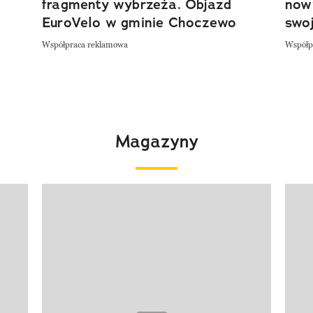
fragmenty wybrzeża. Objazd
now
EuroVelo w gminie Choczewo
swoj
Współpraca reklamowa
Współp
Magazyny
Pokazywanie elementu 1 z 4