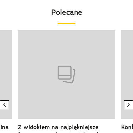
Polecane
Pokazywanie elementu 1 z 20
previous element
n
ina
Z widokiem na najpiękniejsze
Kon