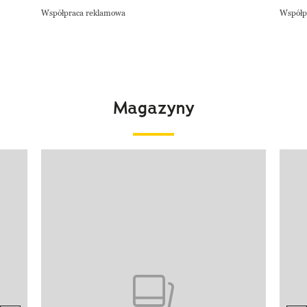
Współpraca reklamowa
Współp
Magazyny
Pokazywanie elementu 1 z 4