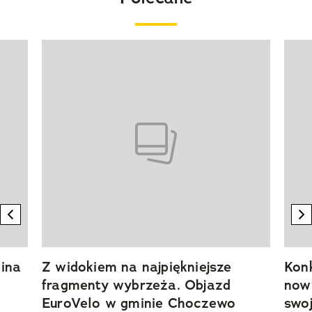
Pokazywanie elementu 1 z 20
previous element
n
ina
Z widokiem na najpiękniejsze
Kon
fragmenty wybrzeża. Objazd
now
EuroVelo w gminie Choczewo
swoj