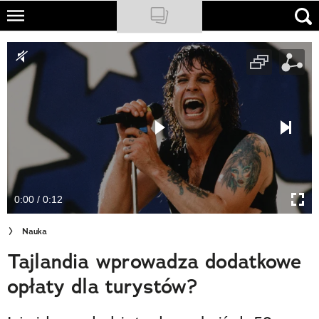
Skip
to
NATIONAL GEOGRAPHIC
main
content
TRAVELER
PODCASTY
Sklep
Newsletter
0:00 / 0:12
Cuda Polski
Nauka
Wielki Konkurs Fotograficzny
Tajlandia wprowadza dodatkowe
Trendbook Podróżniczy
opłaty dla turystów?
Polecane