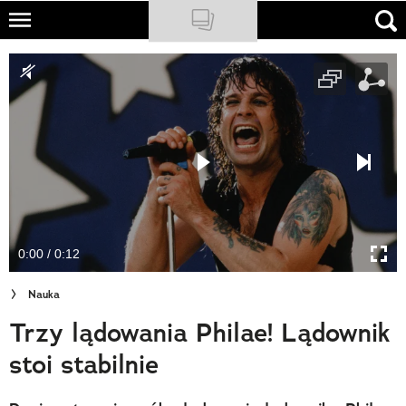
Skip
to
NATIONAL GEOGRAPHIC
main
content
TRAVELER
PODCASTY
Sklep
Newsletter
0:00 / 0:12
Cuda Polski
Nauka
Wielki Konkurs Fotograficzny
Trzy lądowania Philae! Lądownik
Trendbook Podróżniczy
stoi stabilnie
Polecane