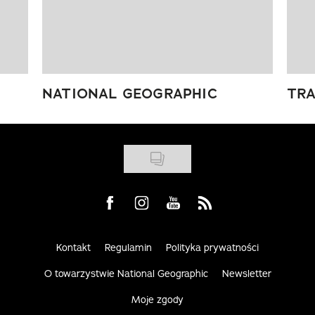
NATIONAL GEOGRAPHIC
TRA
Visit us on Facebook
Visit us on Instagram
Visit us on Youtube
Visit us on Rss
Kontakt
Regulamin
Polityka prywatności
O towarzystwie National Geographic
Newsletter
Moje zgody