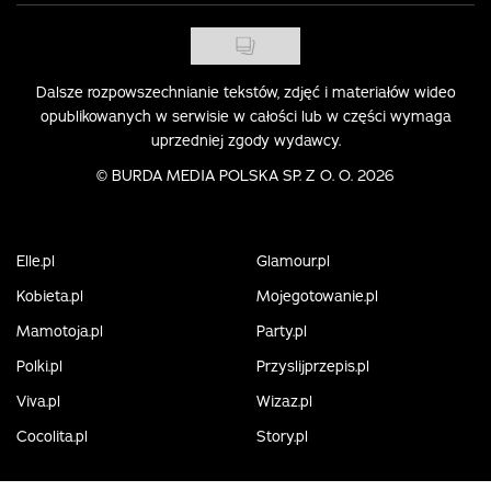
Dalsze rozpowszechnianie tekstów, zdjęć i materiałów wideo
opublikowanych w serwisie w całości lub w części wymaga
uprzedniej zgody wydawcy.
©
BURDA MEDIA POLSKA SP. Z O. O. 2026
Elle.pl
Glamour.pl
Kobieta.pl
Mojegotowanie.pl
Mamotoja.pl
Party.pl
Polki.pl
Przyslijprzepis.pl
Viva.pl
Wizaz.pl
Cocolita.pl
Story.pl