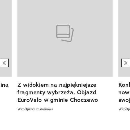
previous element
n
ina
Z widokiem na najpiękniejsze
Kon
fragmenty wybrzeża. Objazd
now
EuroVelo w gminie Choczewo
swoj
Współpraca reklamowa
Współp