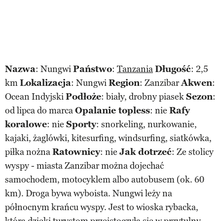
Nazwa
: Nungwi
Państwo
:
Tanzania
Długość
: 2,5
km
Lokalizacja
: Nungwi
Region
: Zanzibar
Akwen
:
Ocean Indyjski
Podłoże
: biały, drobny piasek
Sezon
:
od lipca do marca
Opalanie topless
: nie
Rafy
koralowe
: nie
Sporty
: snorkeling, nurkowanie,
kajaki, żaglówki, kitesurfing, windsurfing, siatkówka,
piłka nożna
Ratownicy
: nie
Jak dotrzeć
: Ze stolicy
wyspy - miasta Zanzibar można dojechać
samochodem, motocyklem albo autobusem (ok. 60
km). Droga bywa wyboista. Nungwi leży na
północnym krańcu wyspy. Jest to wioska rybacka,
która dzięki turystom przeistoczyła się w przytulny