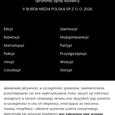
uprzedniej zgody wydawcy.
©
BURDA MEDIA POLSKA SP. Z O. O. 2026
Elle.pl
Glamour.pl
Kobieta.pl
Mojegotowanie.pl
Mamotoja.pl
Party.pl
Polki.pl
Przyslijprzepis.pl
Viva.pl
Wizaz.pl
Cocolita.pl
Story.pl
Jakiekolwiek aktywności, w szczególności: pobieranie, zwielokrotnianie,
przechowywanie, lub inne wykorzystywanie treści, danych lub informacji
dostępnych w ramach niniejszego serwisu oraz wszystkich jego podstron,
w szczególności w celu ich eksploracji, zmierzającej do tworzenia,
rozwoju, modyfikacji i szkolenia systemów uczenia maszynowego,
algorytmów lub sztucznej inteligencji
jest zabronione oraz wymaga