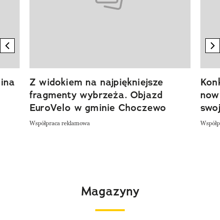
previous element
n
ina
Z widokiem na najpiękniejsze
Kon
fragmenty wybrzeża. Objazd
now
EuroVelo w gminie Choczewo
swoj
Współpraca reklamowa
Współp
Magazyny