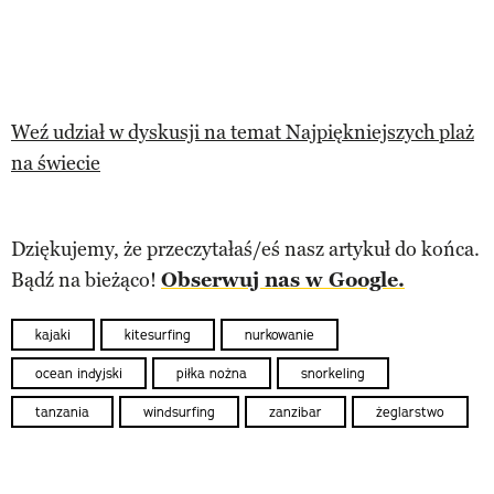
Weź udział w dyskusji na temat Najpiękniejszych plaż
na świecie
Dziękujemy, że przeczytałaś/eś nasz artykuł do końca.
Bądź na bieżąco!
Obserwuj nas w Google.
kajaki
kitesurfing
nurkowanie
ocean indyjski
piłka nożna
snorkeling
tanzania
windsurfing
zanzibar
żeglarstwo