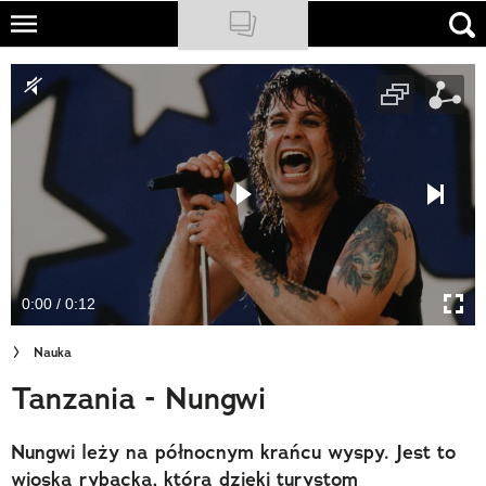
Skip
to
NATIONAL GEOGRAPHIC
main
content
TRAVELER
PODCASTY
Sklep
Newsletter
0:00 / 0:12
Cuda Polski
Nauka
Wielki Konkurs Fotograficzny
Tanzania - Nungwi
Trendbook Podróżniczy
Nungwi leży na północnym krańcu wyspy. Jest to
Polecane
wioska rybacka, która dzięki turystom