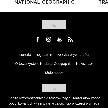
NATIONAL GEOGRAPHIC
TRA
Visit us on Facebook
Visit us on Instagram
Visit us on Youtube
Visit us on Rss
Kontakt
Regulamin
Polityka prywatności
O towarzystwie National Geographic
Newsletter
Moje zgody
Dalsze rozpowszechnianie tekstów, zdjęć i materiałów wideo
opublikowanych w serwisie w całości lub w części wymaga