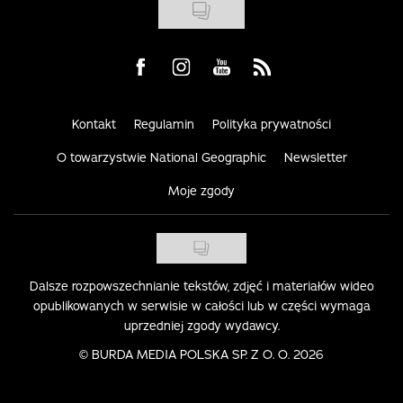
Visit us on Facebook
Visit us on Instagram
Visit us on Youtube
Visit us on Rss
Kontakt
Regulamin
Polityka prywatności
O towarzystwie National Geographic
Newsletter
Moje zgody
Dalsze rozpowszechnianie tekstów, zdjęć i materiałów wideo
opublikowanych w serwisie w całości lub w części wymaga
uprzedniej zgody wydawcy.
©
BURDA MEDIA POLSKA SP. Z O. O. 2026