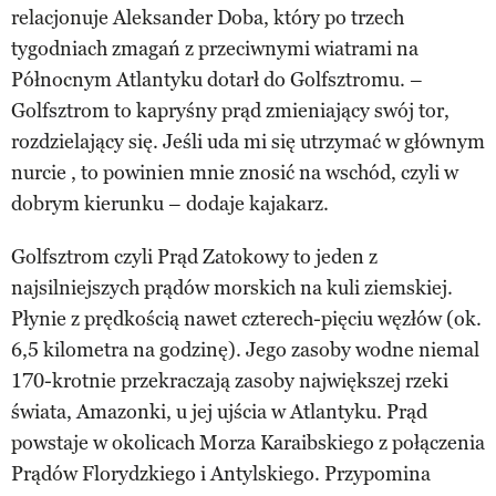
relacjonuje Aleksander Doba, który po trzech
tygodniach zmagań z przeciwnymi wiatrami na
Północnym Atlantyku dotarł do Golfsztromu. –
Golfsztrom to kapryśny prąd zmieniający swój tor,
rozdzielający się. Jeśli uda mi się utrzymać w głównym
nurcie , to powinien mnie znosić na wschód, czyli w
dobrym kierunku – dodaje kajakarz.
Golfsztrom czyli Prąd Zatokowy to jeden z
najsilniejszych prądów morskich na kuli ziemskiej.
Płynie z prędkością nawet czterech-pięciu węzłów (ok.
6,5 kilometra na godzinę). Jego zasoby wodne niemal
170-krotnie przekraczają zasoby największej rzeki
świata, Amazonki, u jej ujścia w Atlantyku. Prąd
powstaje w okolicach Morza Karaibskiego z połączenia
Prądów Florydzkiego i Antylskiego. Przypomina