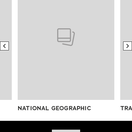
previous element
n
NATIONAL GEOGRAPHIC
TRA