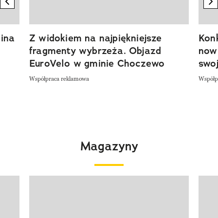
previous element
n
ina
Z widokiem na najpiękniejsze
Kon
fragmenty wybrzeża. Objazd
now
EuroVelo w gminie Choczewo
swoj
Współpraca reklamowa
Współp
Magazyny
Pokazywanie elementu 1 z 4