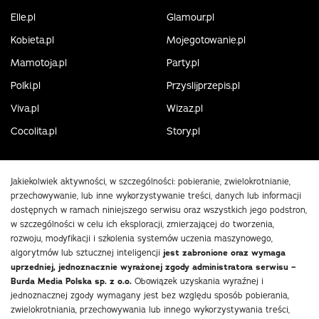
Elle.pl
Glamour.pl
Kobieta.pl
Mojegotowanie.pl
Mamotoja.pl
Party.pl
Polki.pl
Przyslijprzepis.pl
Viva.pl
Wizaz.pl
Cocolita.pl
Story.pl
Jakiekolwiek aktywności, w szczególności: pobieranie, zwielokrotnianie,
przechowywanie, lub inne wykorzystywanie treści, danych lub informacji
dostępnych w ramach niniejszego serwisu oraz wszystkich jego podstron,
w szczególności w celu ich eksploracji, zmierzającej do tworzenia,
rozwoju, modyfikacji i szkolenia systemów uczenia maszynowego,
algorytmów lub sztucznej inteligencji
jest zabronione oraz wymaga
uprzedniej, jednoznacznie wyrażonej zgody administratora serwisu –
Burda Media Polska sp. z o.o.
Obowiązek uzyskania wyraźnej i
jednoznacznej zgody wymagany jest bez względu sposób pobierania,
zwielokrotniania, przechowywania lub innego wykorzystywania treści,