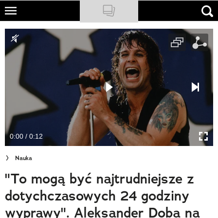
Skip
to
NATIONAL GEOGRAPHIC
main
content
TRAVELER
PODCASTY
Sklep
Newsletter
0:00 / 0:12
Cuda Polski
Nauka
Wielki Konkurs Fotograficzny
"To mogą być najtrudniejsze z
Trendbook Podróżniczy
dotychczasowych 24 godziny
Polecane
wyprawy". Aleksander Doba na