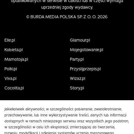
opublikowanych w serwisie w całości lub w części wymaga
uprzedniej zgody wydawcy.
©
BURDA MEDIA POLSKA SP. Z O. O. 2026
Elle.pl
Glamour.pl
Kobieta.pl
Mojegotowanie.pl
Mamotoja.pl
Party.pl
Polki.pl
Przyslijprzepis.pl
Viva.pl
Wizaz.pl
Cocolita.pl
Story.pl
Jakiekolwiek aktywności, w szczególności: pobieranie, zwielokrotnianie,
przechowywanie, lub inne wykorzystywanie treści, danych lub informacji
dostępnych w ramach niniejszego serwisu oraz wszystkich jego podstron,
w szczególności w celu ich eksploracji, zmierzającej do tworzenia,
rozwoju, modyfikacji i szkolenia systemów uczenia maszynowego,