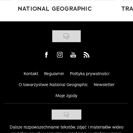
NATIONAL GEOGRAPHIC
TRA
Visit us on Facebook
Visit us on Instagram
Visit us on Youtube
Visit us on Rss
Kontakt
Regulamin
Polityka prywatności
O towarzystwie National Geographic
Newsletter
Moje zgody
Dalsze rozpowszechnianie tekstów, zdjęć i materiałów wideo