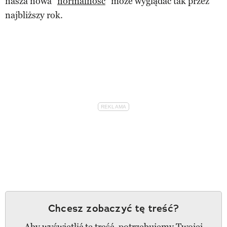
nasza nowa ”
normalność
” może wyglądać tak przez
najbliższy rok.
Chcesz zobaczyć tę treść?
Aby wyświetlić tę treść, potrzebujemy Twojej