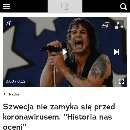
Skip
to
NATIONAL GEOGRAPHIC
main
content
TRAVELER
PODCASTY
Sklep
Newsletter
0:00 / 0:12
Cuda Polski
Nauka
Wielki Konkurs Fotograficzny
Szwecja nie zamyka się przed
Trendbook Podróżniczy
koronawirusem. ”Historia nas
Polecane
oceni”