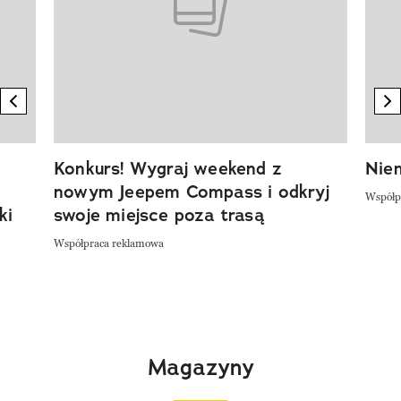
previous element
n
Konkurs! Wygraj weekend z
Niem
nowym Jeepem Compass i odkryj
Współp
ki
swoje miejsce poza trasą
Współpraca reklamowa
Magazyny