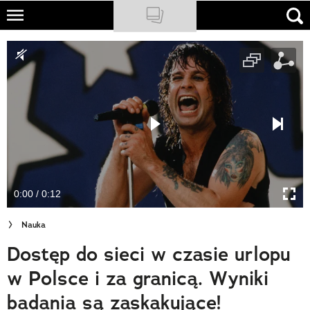
Skip
to
NATIONAL GEOGRAPHIC
main
content
TRAVELER
PODCASTY
Sklep
Newsletter
0:00 / 0:12
Cuda Polski
Nauka
Wielki Konkurs Fotograficzny
Dostęp do sieci w czasie urlopu
Trendbook Podróżniczy
w Polsce i za granicą. Wyniki
Polecane
badania są zaskakujące!