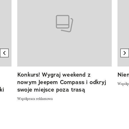
previous element
n
Konkurs! Wygraj weekend z
Niem
nowym Jeepem Compass i odkryj
Współp
ki
swoje miejsce poza trasą
Współpraca reklamowa