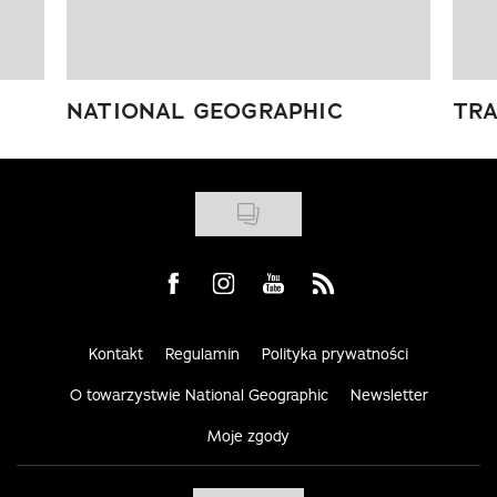
NATIONAL GEOGRAPHIC
TRA
Visit us on Facebook
Visit us on Instagram
Visit us on Youtube
Visit us on Rss
Kontakt
Regulamin
Polityka prywatności
O towarzystwie National Geographic
Newsletter
Moje zgody