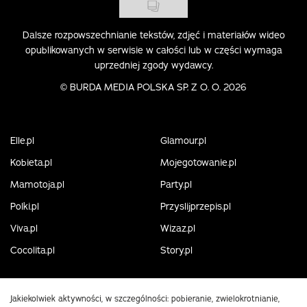
Dalsze rozpowszechnianie tekstów, zdjęć i materiałów wideo
opublikowanych w serwisie w całości lub w części wymaga
uprzedniej zgody wydawcy.
©
BURDA MEDIA POLSKA SP. Z O. O. 2026
Elle.pl
Glamour.pl
Kobieta.pl
Mojegotowanie.pl
Mamotoja.pl
Party.pl
Polki.pl
Przyslijprzepis.pl
Viva.pl
Wizaz.pl
Cocolita.pl
Story.pl
Jakiekolwiek aktywności, w szczególności: pobieranie, zwielokrotnianie,