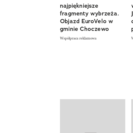
najpiękniejsze
fragmenty wybrzeża.
Objazd EuroVelo w
gminie Choczewo
Współpraca reklamowa
Pokazywanie elementów od 1 do