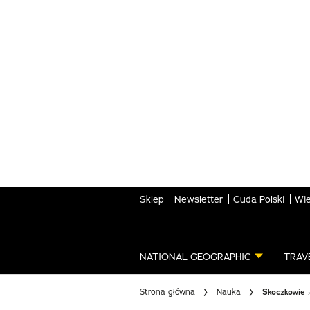
Skip
to
main
content
Sklep
Newsletter
Cuda Polski
Wie
NATIONAL GEOGRAPHIC
TRAV
Strona główna
Nauka
Skoczkowie 