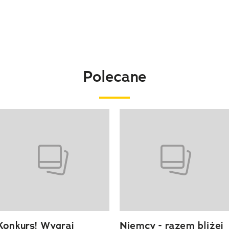
Polecane
o 4 z 20
Konkurs! Wygraj
Niemcy - razem bliżej