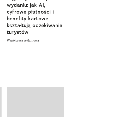
wydaniu: jak AI,
asfalt, zaczyna się
cyfrowe płatności i
spokój. Wyrusz
benefity kartowe
szlakiem miejsc, kt
kształtują oczekiwania
pozwalają zwolnić 
turystów
odkrywać Polskę bl
natury
Współpraca reklamowa
Współpraca reklamowa