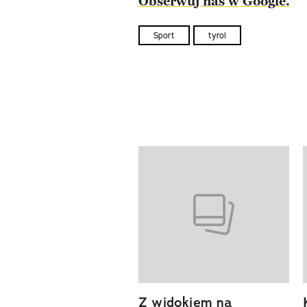
Obserwuj nas w Google.
Sport
tyrol
Pokazywanie elementów od 1 d
previous element
Z widokiem na