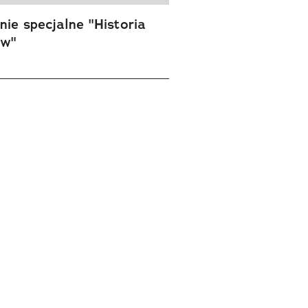
ie specjalne "Historia
ów"