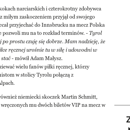
kokach narciarskich i czterokrotny zdobywca
z miłym zaskoczeniem przyjął od swojego
biecał przyjechać do Innsbrucku na mecz Polska
le pozwoli mu na to rozkład terminów.
- Tyrol
 po prostu czuję się dobrze. Mam nadzieję, że
iłce ręcznej urośnie tu w siłę i udowodni w
mówił Adam Małysz.
 stać -
iewać wielu fanów piłki ręcznej, którzy
istom w stolicy Tyrolu połączą z
lpach.
 również niemiecki skoczek Martin Schmitt,
ę z wręczonych mu dwóch biletów VIP na mecz w