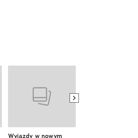
next element
Wyjazdy w nowym
Tam, gdzie kończy 