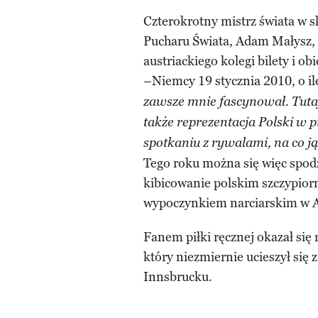
Czterokrotny mistrz świata w s
Pucharu Świata, Adam Małysz, 
austriackiego kolegi bilety i o
–Niemcy 19 stycznia 2010, o i
zawsze mnie fascynował. Tutaj
także reprezentacja Polski w p
spotkaniu z rywalami, na co ją
Tego roku można się więc spodz
kibicowanie polskim szczypiorn
wypoczynkiem narciarskim w A
Fanem piłki ręcznej okazał się
który niezmiernie ucieszył si
Innsbrucku.