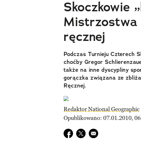
Skoczkowie „
Mistrzostwa 
ręcznej
Podczas Turnieju Czterech S
choćby Gregor Schlierenzaue
także na inne dyscypliny spor
gorączka związana ze zbliża
Ręcznej.
Redaktor National Geographic
Opublikowano: 07.01.2010, 06
Udostępnij na facebook
Udostępnij na twitter
E-mail do przyjaciela