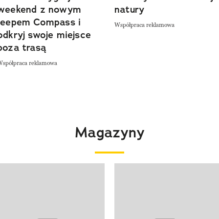
weekend z nowym
natury
Jeepem Compass i
Współpraca reklamowa
odkryj swoje miejsce
poza trasą
Współpraca reklamowa
Magazyny
 4 z 4