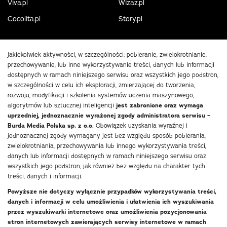
Viva.pl
Wizaz.pl
Cocolita.pl
Story.pl
Jakiekolwiek aktywności, w szczególności: pobieranie, zwielokrotnianie,
przechowywanie, lub inne wykorzystywanie treści, danych lub informacji
dostępnych w ramach niniejszego serwisu oraz wszystkich jego podstron,
w szczególności w celu ich eksploracji, zmierzającej do tworzenia,
rozwoju, modyfikacji i szkolenia systemów uczenia maszynowego,
algorytmów lub sztucznej inteligencji
jest zabronione oraz wymaga
uprzedniej, jednoznacznie wyrażonej zgody administratora serwisu –
Burda Media Polska sp. z o.o.
Obowiązek uzyskania wyraźnej i
jednoznacznej zgody wymagany jest bez względu sposób pobierania,
zwielokrotniania, przechowywania lub innego wykorzystywania treści,
danych lub informacji dostępnych w ramach niniejszego serwisu oraz
wszystkich jego podstron, jak również bez względu na charakter tych
treści, danych i informacji.
Powyższe nie dotyczy wyłącznie przypadków wykorzystywania treści,
danych i informacji w celu umożliwienia i ułatwienia ich wyszukiwania
przez wyszukiwarki internetowe oraz umożliwienia pozycjonowania
stron internetowych zawierających serwisy internetowe w ramach