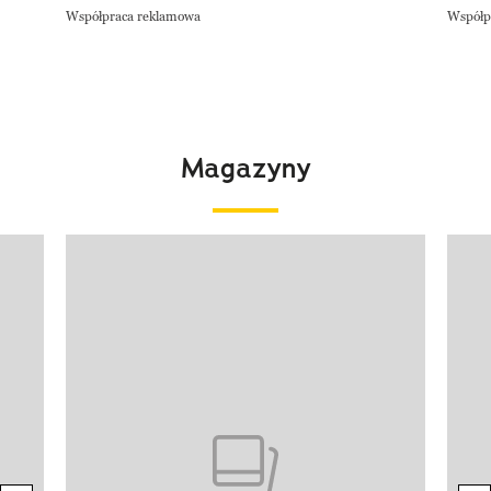
Współpraca reklamowa
Współp
Magazyny
Pokazywanie elementu 1 z 4