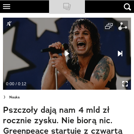
Skip
to
NATIONAL GEOGRAPHIC
main
content
TRAVELER
PODCASTY
Sklep
Newsletter
0:00 / 0:12
Cuda Polski
Nauka
Wielki Konkurs Fotograficzny
Pszczoły dają nam 4 mld zł
Trendbook Podróżniczy
rocznie zysku. Nie biorą nic.
Polecane
Greenpeace startuje z czwartą