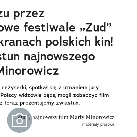
zu przez
we festiwale „Zud”
ranach polskich kin!
stun najnowszego
Minorowicz
j reżyserki, spotkał się z uznaniem jury
 Polscy widzowie będą mogli zobaczyć film
uż teraz prezentujemy zwiastun.
materiały prasowe