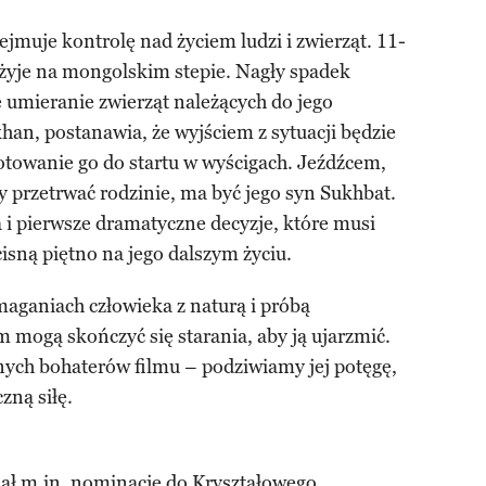
zejmuje kontrolę nad życiem ludzi i zwierząt. 11-
 żyje na mongolskim stepie. Nagły spadek
umieranie zwierząt należących do jego
khan, postanawia, że wyjściem z sytuacji będzie
gotowanie go do startu w wyścigach. Jeźdźcem,
 przetrwać rodzinie, ma być jego syn Sukhbat.
 i pierwsze dramatyczne decyzje, które musi
isną piętno na jego dalszym życiu.
zmaganiach człowieka z naturą i próbą
 mogą skończyć się starania, aby ją ujarzmić.
nych bohaterów filmu – podziwiamy jej potęgę,
zną siłę.
ał m.in. nominację do Kryształowego