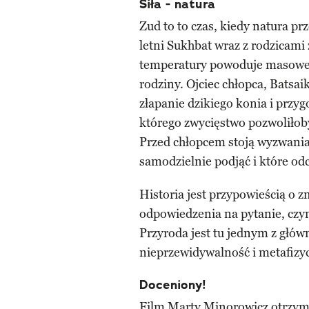
Siła - natura
Zud to to czas, kiedy natura pr
letni Sukhbat wraz z rodzicami
temperatury powoduje masowe 
rodziny. Ojciec chłopca, Batsai
złapanie dzikiego konia i przy
którego zwycięstwo pozwoliłoby
Przed chłopcem stoją wyzwania
samodzielnie podjąć i które odc
Historia jest przypowieścią o 
odpowiedzenia na pytanie, czym
Przyroda jest tu jednym z głów
nieprzewidywalność i metafizyc
Doceniony!
Film Marty Minorowicz otrzym