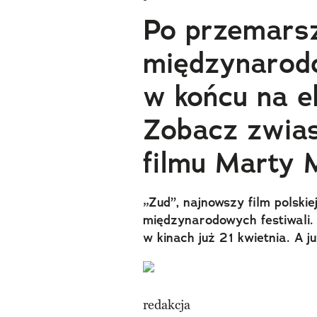
Po przemars
międzynarodo
w końcu na ek
Zobacz zwia
filmu Marty 
„Zud”, najnowszy film polskie
międzynarodowych festiwali.
w kinach już 21 kwietnia. A j
redakcja