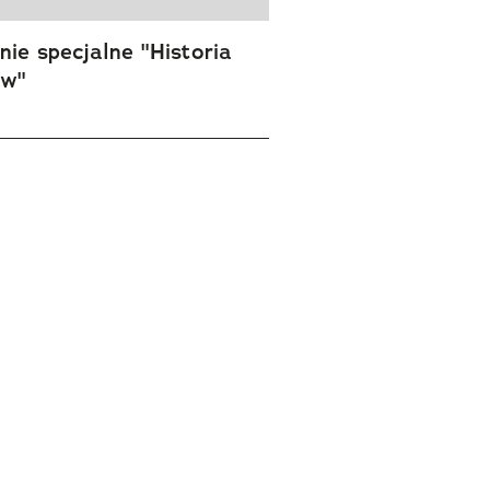
ie specjalne "Historia
ów"