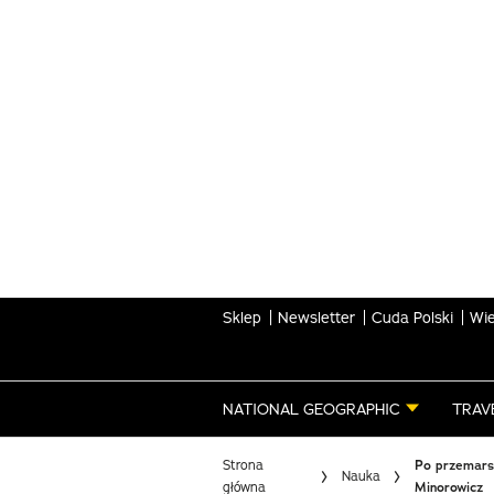
Skip
to
main
content
Sklep
Newsletter
Cuda Polski
Wie
NATIONAL GEOGRAPHIC
TRAV
Strona
Po przemarsz
Nauka
główna
Minorowicz