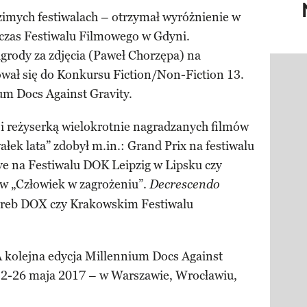
zimych festiwalach – otrzymał wyróżnienie w
czas Festiwalu Filmowego w Gdyni.
rody za zdjęcia (Paweł Chorzępa) na
wał się do Konkursu Fiction/Non-Fiction 13.
Pokazy
m Docs Against Gravity.
 i reżyserką wielokrotnie nagradzanych filmów
łek lata” zdobył m.in.: Grand Prix na festiwalu
e na Festiwalu DOK Leipzig w Lipsku czy
w „Człowiek w zagrożeniu”.
Decrescendo
agreb DOX czy Krakowskim Festiwalu
A kolejna edycja Millennium Docs Against
 12-26 maja 2017 – w Warszawie, Wrocławiu,