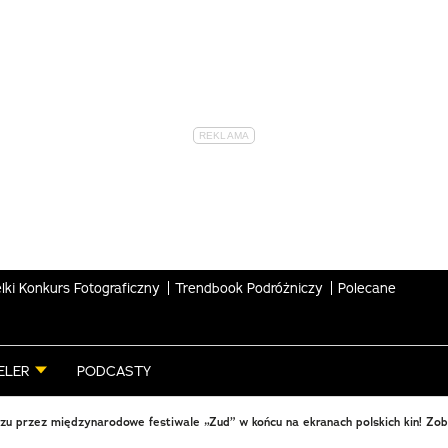
lki Konkurs Fotograficzny
Trendbook Podróżniczy
Polecane
ELER
PODCASTY
u przez międzynarodowe festiwale „Zud” w końcu na ekranach polskich kin! Zo