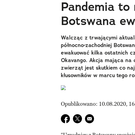
Pandemia to 
Botswana ew
Walcząc z trwającymi aktual
północno-zachodniej Botswani
ewakuować kilka ostatnich c
Okavango. Akcja mająca na c
zwierząt jest skutkiem co n
kłusowników w marcu tego ro
Opublikowano: 10.08.2020, 16
Udostępnij na facebook
Udostępnij na twitter
E-mail do przyjaciela