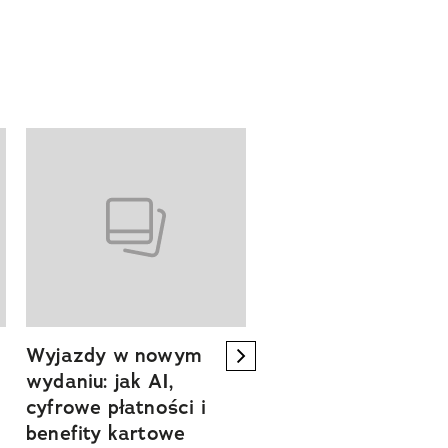
Wyjazdy w nowym
Tam, gdzie kończy 
next element
wydaniu: jak AI,
asfalt, zaczyna się
cyfrowe płatności i
spokój. Wyrusz
benefity kartowe
szlakiem miejsc, kt