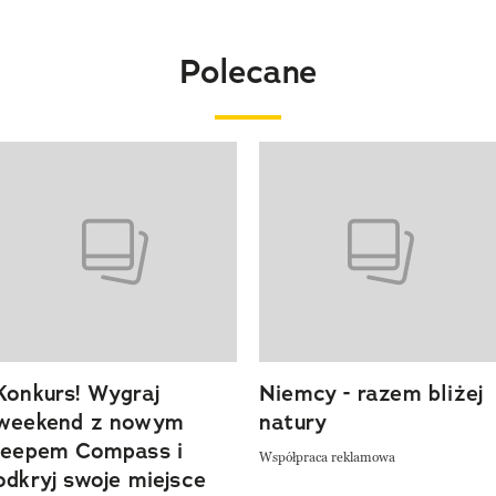
Polecane
o 4 z 20
Konkurs! Wygraj
Niemcy - razem bliżej
weekend z nowym
natury
Jeepem Compass i
Współpraca reklamowa
odkryj swoje miejsce