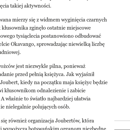
cia takiej aktywności.
swana mierzy się z widmem wyginięcia czarnych
 kłusownika zginęło ostatnie miejscowe
 nowego tysiąclecia postanowiono odbudować
elcie Okavango, sprowadzając niewielką liczbę
udniowej.
ożców jest niezwykle pilna, ponieważ
anie przed pełnią księżyca. Jak wyjaśnił
oubert, kiedy na początku maja księżyc będzie
twi kłusownikom odnalezienie i zabicie
 A właśnie to światło najbardziej ułatwia
 nielegalnie polujących osób.
 się również organizacja Joubertów, która
t i wypożycza botswańskim organom niezbędne