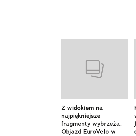
Pokazywanie elementów od 1 d
Z widokiem na
previous element
najpiękniejsze
fragmenty wybrzeża.
Objazd EuroVelo w