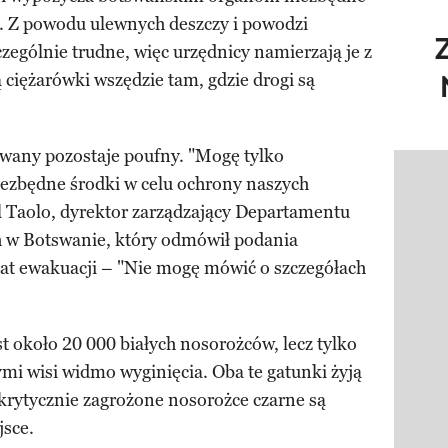
y. Z powodu ulewnych deszczy i powodzi
zególnie trudne, więc urzędnicy namierzają je z
 ciężarówki wszędzie tam, gdzie drogi są
wany pozostaje poufny. "Mogę tylko
Pokazy
ezbędne środki w celu ochrony naszych
l Taolo, dyrektor zarządzający Departamentu
 w Botswanie, który odmówił podania
at ewakuacji – "Nie mogę mówić o szczegółach
est około 20 000 białych nosorożców, lecz tylko
mi wisi widmo wyginięcia. Oba te gatunki żyją
krytycznie zagrożone nosorożce czarne są
sce.