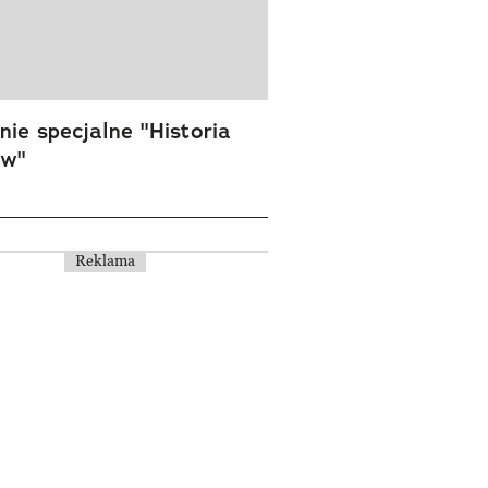
ie specjalne "Historia
ów"
Reklama