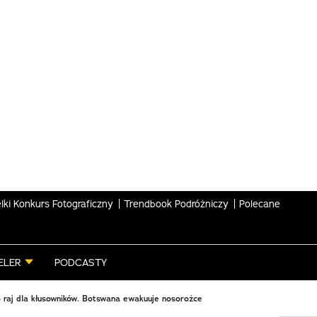
lki Konkurs Fotograficzny
Trendbook Podróżniczy
Polecane
ELER
PODCASTY
 raj dla kłusowników. Botswana ewakuuje nosorożce