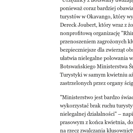
“Urzędnicy z Botswany uważają,
ponieważ coraz bardziej obawia
turystów w Okavango, który wy
Dereck Joubert, który wraz z 
nonprofitową organizację "Rhi
przenoszeniem zagrożonych k
bezpieczniejsze dla zwierząt 
ułatwia nielegalne polowania 
Botswańskiego Ministerstwa Ś
Turystyki w samym kwietniu aż
zastrzelonych przez organy ści
"Ministerstwo jest bardzo świ
wykorzystać brak ruchu turyst
nielegalnej działalności" – na
prasowym z końca kwietnia, dod
na rzecz zwalczania kłusownict