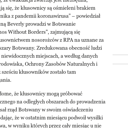
 że ewakuacja zwierząt jest niezbędna,
ją się, że kłusownicy są ośmieleni brakiem
nika z pandemii koronawirusa” – powiedział
żoną Beverly prowadzi w Botswanie
nos Without Borders", zajmującą się
łusownictwem nosorożców z RPA na uznane za
obszary Botswany. Zredukowana obecność ludzi
w niewidocznych miejscach, a według danych
rodowiska, Ochrony Zasobów Naturalnych i
 sześciu kłusowników zostało tam
gania.
adome, że kłusownicy mogą próbować
ycznego na odległych obszarach do prowadzenia
pisał rząd Botswany w swoim oświadczeniu
ając, że w ostatnim miesiącu podwoił wysiłki
wa, w wyniku których przez cały miesiąc u nie