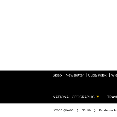
Skip
to
main
content
Sklep
Newsletter
Cuda Polski
Wie
NATIONAL GEOGRAPHIC
TRAV
Strona główna
Nauka
Pandemia to