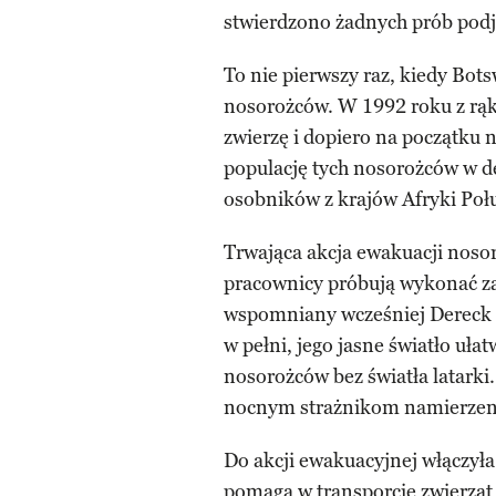
stwierdzono żadnych prób podję
To nie pierwszy raz, kiedy Bot
nosorożców. W 1992 roku z rąk
zwierzę i dopiero na początku
populację tych nosorożców w d
osobników z krajów Afryki Poł
Trwająca akcja ewakuacji nosor
pracownicy próbują wykonać zad
wspomniany wcześniej Dereck J
w pełni, jego jasne światło uła
nosorożców bez światła latarki.
nocnym strażnikom namierzenie
Do akcji ewakuacyjnej włączyła
pomaga w transporcie zwierzą